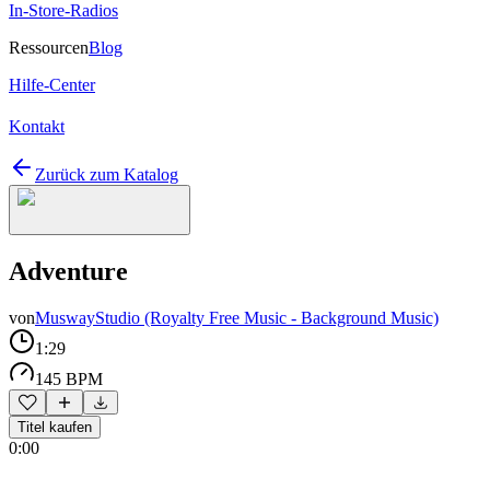
In-Store-Radios
Ressourcen
Blog
Hilfe-Center
Kontakt
Zurück zum Katalog
Adventure
von
MuswayStudio (Royalty Free Music - Background Music)
1:29
145 BPM
Titel kaufen
0:00