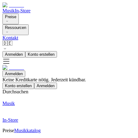
Musik
In-Store
Preise
Ressourcen
Kontakt
🇩🇪
Anmelden
Konto erstellen
Anmelden
Keine Kreditkarte nötig. Jederzeit kündbar.
Konto erstellen
Anmelden
Durchsuchen
Musik
In-Store
Preise
Musikkatalog