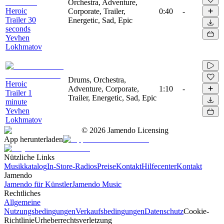
Orchestra, Adventure,
Heroic
Corporate, Trailer,
0:40
-
Trailer 30
Energetic, Sad, Epic
seconds
Yevhen
Lokhmatov
Drums, Orchestra,
Heroic
Adventure, Corporate,
1:10
-
Trailer 1
Trailer, Energetic, Sad, Epic
minute
Yevhen
Lokhmatov
©
2026
Jamendo Licensing
App herunterladen
Nützliche Links
Musikkatalog
In-Store-Radios
Preise
Kontakt
Hilfecenter
Kontakt
Jamendo
Jamendo für Künstler
Jamendo Music
Rechtliches
Allgemeine
Nutzungsbedingungen
Verkaufsbedingungen
Datenschutz
Cookie-
Richtlinie
Urheberrechtsverletzung