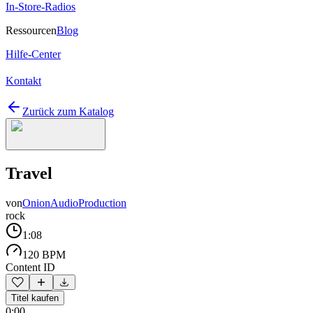
In-Store-Radios
Ressourcen
Blog
Hilfe-Center
Kontakt
Zurück zum Katalog
Travel
von
OnionAudioProduction
rock
1:08
120 BPM
Content ID
Titel kaufen
0:00