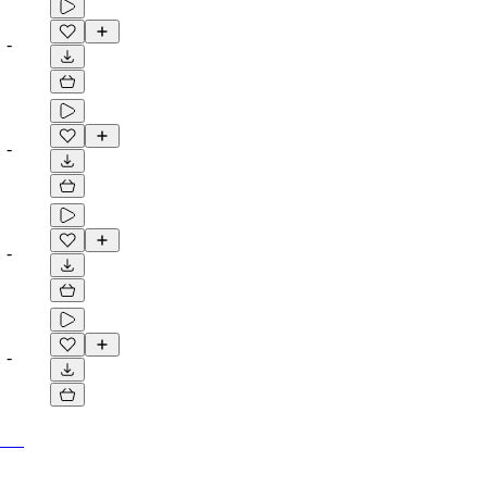
-
-
-
-