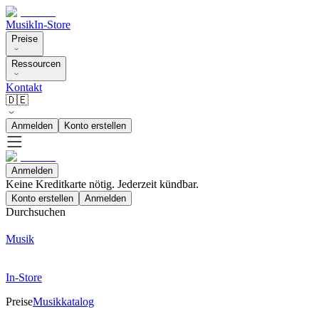
Musik
In-Store
Preise
Ressourcen
Kontakt
🇩🇪
Anmelden
Konto erstellen
Anmelden
Keine Kreditkarte nötig. Jederzeit kündbar.
Konto erstellen
Anmelden
Durchsuchen
Musik
In-Store
Preise
Musikkatalog