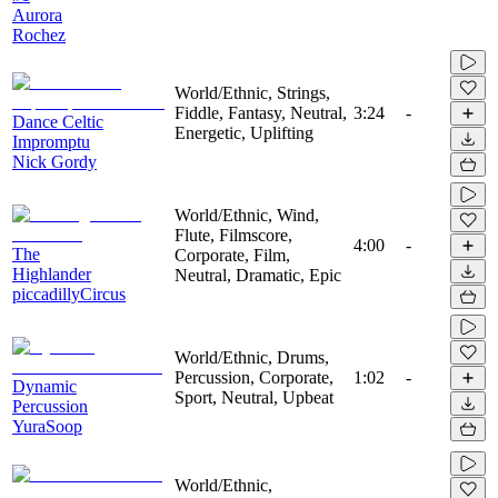
Aurora
Rochez
World/Ethnic, Strings,
Fiddle, Fantasy, Neutral,
3:24
-
Dance Celtic
Energetic, Uplifting
Impromptu
Nick Gordy
World/Ethnic, Wind,
Flute, Filmscore,
4:00
-
The
Corporate, Film,
Highlander
Neutral, Dramatic, Epic
piccadillyCircus
World/Ethnic, Drums,
Percussion, Corporate,
1:02
-
Dynamic
Sport, Neutral, Upbeat
Percussion
YuraSoop
World/Ethnic,