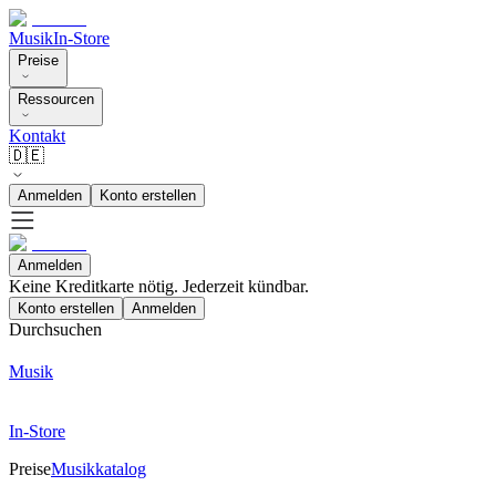
Musik
In-Store
Preise
Ressourcen
Kontakt
🇩🇪
Anmelden
Konto erstellen
Anmelden
Keine Kreditkarte nötig. Jederzeit kündbar.
Konto erstellen
Anmelden
Durchsuchen
Musik
In-Store
Preise
Musikkatalog