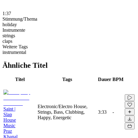
1:37
Stimmung/Thema
holiday
Instrumente
strings
claps
Weitere Tags
instrumental
Ähnliche Titel
Titel
Tags
Dauer
BPM
Electronic/Electro House,
Saint |
Strings, Bass, Clubbing,
3:33
-
Slap
Happy, Energetic
House
Music
Praz
Khanal