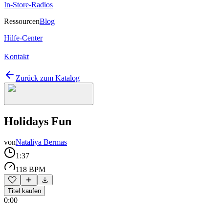
In-Store-Radios
Ressourcen
Blog
Hilfe-Center
Kontakt
Zurück zum Katalog
Holidays Fun
von
Nataliya Bermas
1:37
118 BPM
Titel kaufen
0:00