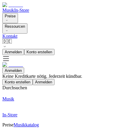
Musik
In-Store
Preise
Ressourcen
Kontakt
🇩🇪
Anmelden
Konto erstellen
Anmelden
Keine Kreditkarte nötig. Jederzeit kündbar.
Konto erstellen
Anmelden
Durchsuchen
Musik
In-Store
Preise
Musikkatalog