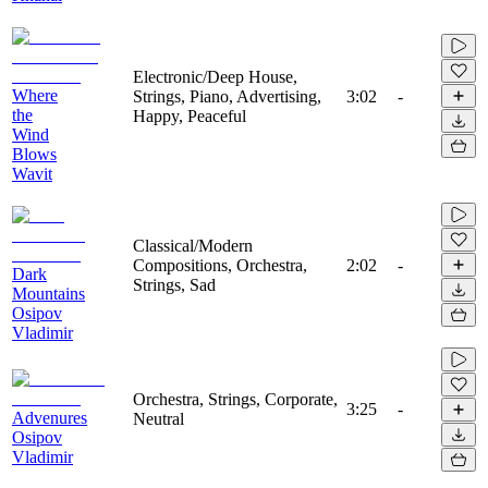
Electronic/Deep House,
Where
Strings, Piano, Advertising,
3:02
-
the
Happy, Peaceful
Wind
Blows
Wavit
Classical/Modern
Compositions, Orchestra,
2:02
-
Dark
Strings, Sad
Mountains
Osipov
Vladimir
Orchestra, Strings, Corporate,
3:25
-
Advenures
Neutral
Osipov
Vladimir