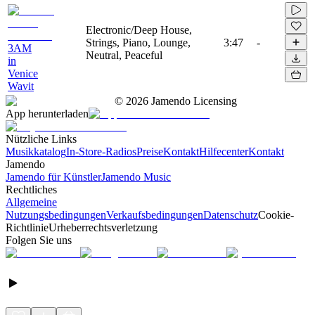
Electronic/Deep House,
Strings, Piano, Lounge,
3:47
-
3AM
Neutral, Peaceful
in
Venice
Wavit
©
2026
Jamendo Licensing
App herunterladen
Nützliche Links
Musikkatalog
In-Store-Radios
Preise
Kontakt
Hilfecenter
Kontakt
Jamendo
Jamendo für Künstler
Jamendo Music
Rechtliches
Allgemeine
Nutzungsbedingungen
Verkaufsbedingungen
Datenschutz
Cookie-
Richtlinie
Urheberrechtsverletzung
Folgen Sie uns