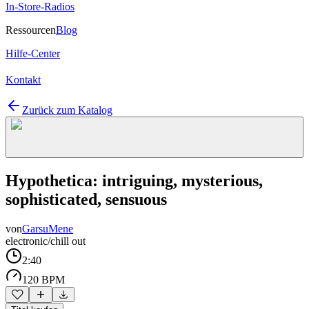
In-Store-Radios
Ressourcen
Blog
Hilfe-Center
Kontakt
Zurück zum Katalog
Hypothetica: intriguing, mysterious,
sophisticated, sensuous
von
GarsuMene
electronic/chill out
2:40
120 BPM