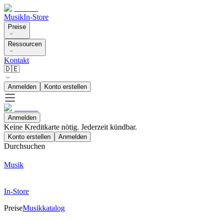
Musik
In-Store
Preise
Ressourcen
Kontakt
🇩🇪
Anmelden
Konto erstellen
Anmelden
Keine Kreditkarte nötig. Jederzeit kündbar.
Konto erstellen
Anmelden
Durchsuchen
Musik
In-Store
Preise
Musikkatalog