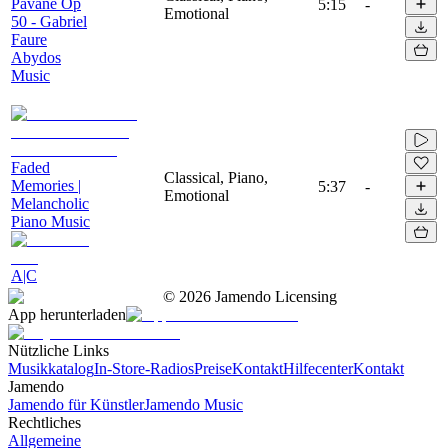
Pavane Op
5:15
-
Emotional
50 - Gabriel
Faure
Abydos
Music
Faded
Classical, Piano,
Memories |
5:37
-
Emotional
Melancholic
Piano Music
A|C
©
2026
Jamendo Licensing
App herunterladen
Nützliche Links
Musikkatalog
In-Store-Radios
Preise
Kontakt
Hilfecenter
Kontakt
Jamendo
Jamendo für Künstler
Jamendo Music
Rechtliches
Allgemeine