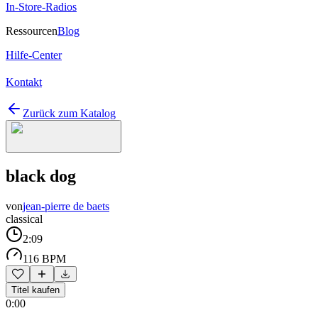
In-Store-Radios
Ressourcen
Blog
Hilfe-Center
Kontakt
Zurück zum Katalog
black dog
von
jean-pierre de baets
classical
2:09
116 BPM
Titel kaufen
0:00