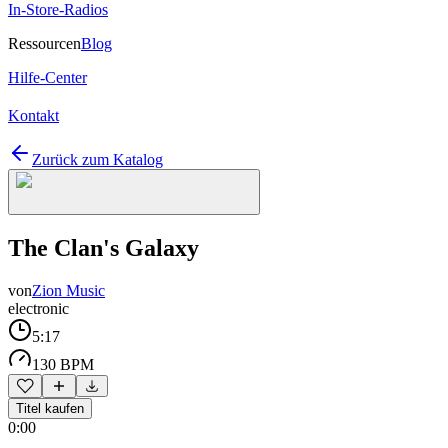
In-Store-Radios
Ressourcen
Blog
Hilfe-Center
Kontakt
Zurück zum Katalog
The Clan's Galaxy
von
Zion Music
electronic
5:17
130 BPM
Titel kaufen
0:00