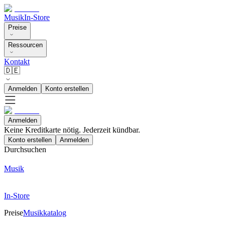
Musik
In-Store
Preise
Ressourcen
Kontakt
🇩🇪
Anmelden
Konto erstellen
Anmelden
Keine Kreditkarte nötig. Jederzeit kündbar.
Konto erstellen
Anmelden
Durchsuchen
Musik
In-Store
Preise
Musikkatalog