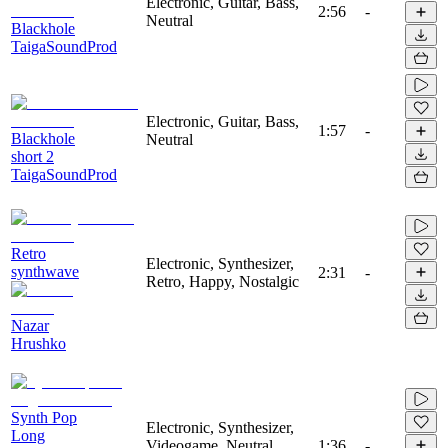
Electronic, Guitar, Bass,
2:56
-
Neutral
Blackhole
TaigaSoundProd
Electronic, Guitar, Bass,
1:57
-
Blackhole
Neutral
short 2
TaigaSoundProd
Retro
Electronic, Synthesizer,
synthwave
2:31
-
Retro, Happy, Nostalgic
Nazar
Hrushko
Synth Pop
Electronic, Synthesizer,
Long
Videogame, Neutral,
1:36
-