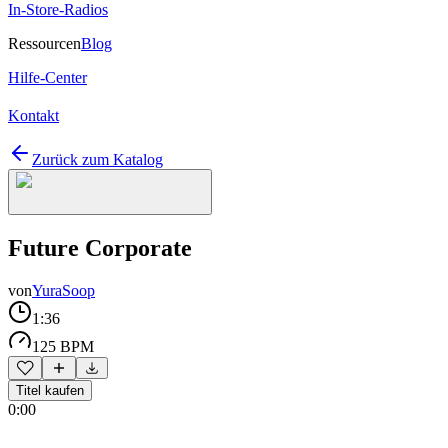
In-Store-Radios
Ressourcen
Blog
Hilfe-Center
Kontakt
Zurück zum Katalog
Future Corporate
von
YuraSoop
1:36
125 BPM
Titel kaufen
0:00