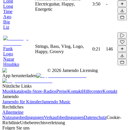
Long
Electricguitar, Happy,
3:50
-
Long
Energetic
Time
Ago
Big
Liz
Strings, Bass, Vlog, Logo,
Funk
0:21
146
Happy, Groovy
Logo
Nazar
Hrushko
©
2026
Jamendo Licensing
App herunterladen
Nützliche Links
Musikkatalog
In-Store-Radios
Preise
Kontakt
Hilfecenter
Kontakt
Jamendo
Jamendo für Künstler
Jamendo Music
Rechtliches
Allgemeine
Nutzungsbedingungen
Verkaufsbedingungen
Datenschutz
Cookie-
Richtlinie
Urheberrechtsverletzung
Folgen Sie uns