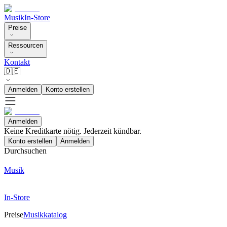
Musik
In-Store
Preise
Ressourcen
Kontakt
🇩🇪
Anmelden
Konto erstellen
Anmelden
Keine Kreditkarte nötig. Jederzeit kündbar.
Konto erstellen
Anmelden
Durchsuchen
Musik
In-Store
Preise
Musikkatalog