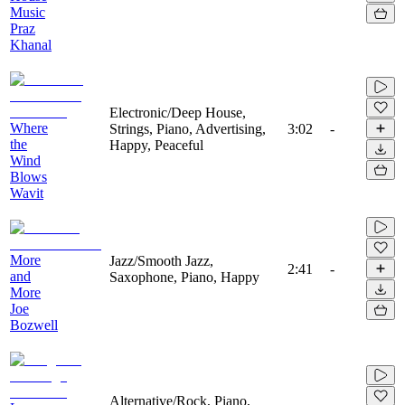
Music
Praz
Khanal
Electronic/Deep House,
Where
Strings, Piano, Advertising,
3:02
-
the
Happy, Peaceful
Wind
Blows
Wavit
More
Jazz/Smooth Jazz,
2:41
-
and
Saxophone, Piano, Happy
More
Joe
Bozwell
Alternative/Rock, Piano,