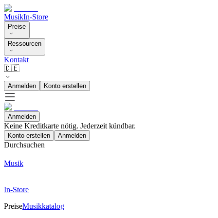
Musik
In-Store
Preise
Ressourcen
Kontakt
🇩🇪
Anmelden
Konto erstellen
Anmelden
Keine Kreditkarte nötig. Jederzeit kündbar.
Konto erstellen
Anmelden
Durchsuchen
Musik
In-Store
Preise
Musikkatalog