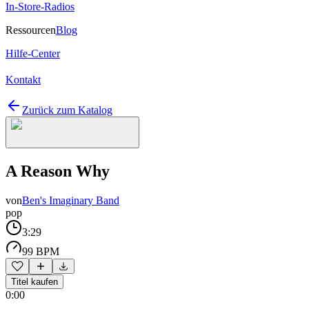
In-Store-Radios
Ressourcen
Blog
Hilfe-Center
Kontakt
Zurück zum Katalog
A Reason Why
von
Ben's Imaginary Band
pop
3:29
99 BPM
Titel kaufen
0:00