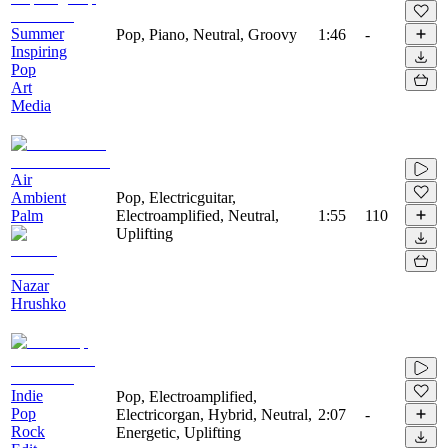
Summer
Pop, Piano, Neutral, Groovy
1:46
-
Inspiring
Pop
Art
Media
Air
Ambient
Pop, Electricguitar,
Palm
Electroamplified, Neutral,
1:55
110
Uplifting
Nazar
Hrushko
Indie
Pop, Electroamplified,
Pop
Electricorgan, Hybrid, Neutral,
2:07
-
Rock
Energetic, Uplifting