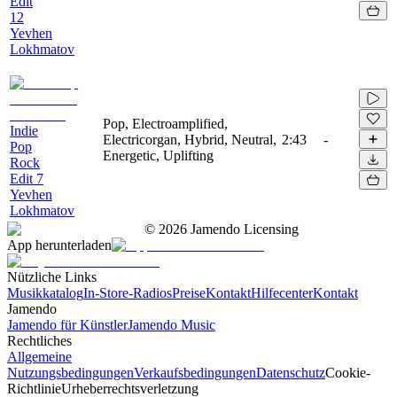
Edit
12
Yevhen
Lokhmatov
Pop, Electroamplified,
Indie
Electricorgan, Hybrid, Neutral,
2:43
-
Pop
Energetic, Uplifting
Rock
Edit 7
Yevhen
Lokhmatov
©
2026
Jamendo Licensing
App herunterladen
Nützliche Links
Musikkatalog
In-Store-Radios
Preise
Kontakt
Hilfecenter
Kontakt
Jamendo
Jamendo für Künstler
Jamendo Music
Rechtliches
Allgemeine
Nutzungsbedingungen
Verkaufsbedingungen
Datenschutz
Cookie-
Richtlinie
Urheberrechtsverletzung