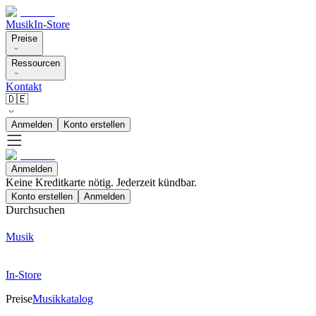
Musik
In-Store
Preise
Ressourcen
Kontakt
🇩🇪
Anmelden
Konto erstellen
Anmelden
Keine Kreditkarte nötig. Jederzeit kündbar.
Konto erstellen
Anmelden
Durchsuchen
Musik
In-Store
Preise
Musikkatalog