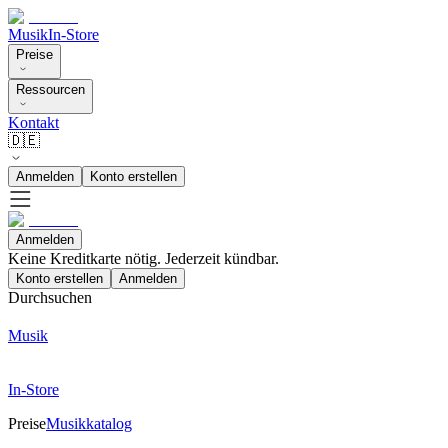
Musik
In-Store
Preise
Ressourcen
Kontakt
🇩🇪
Anmelden
Konto erstellen
Anmelden
Keine Kreditkarte nötig. Jederzeit kündbar.
Konto erstellen
Anmelden
Durchsuchen
Musik
In-Store
Preise
Musikkatalog