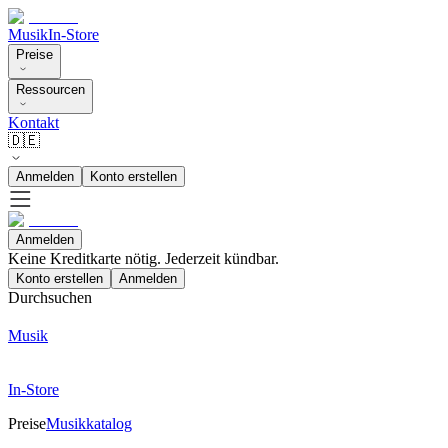
Musik
In-Store
Preise
Ressourcen
Kontakt
🇩🇪
Anmelden
Konto erstellen
Anmelden
Keine Kreditkarte nötig. Jederzeit kündbar.
Konto erstellen
Anmelden
Durchsuchen
Musik
In-Store
Preise
Musikkatalog