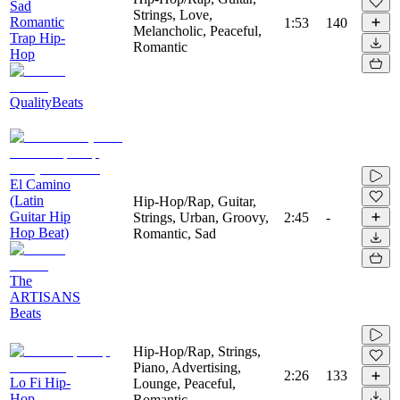
Sad
Strings, Love,
Romantic
1:53
140
Melancholic, Peaceful,
Trap Hip-
Romantic
Hop
QualityBeats
El Camino
(Latin
Hip-Hop/Rap, Guitar,
Guitar Hip
Strings, Urban, Groovy,
2:45
-
Hop Beat)
Romantic, Sad
The
ARTISANS
Beats
Hip-Hop/Rap, Strings,
Piano, Advertising,
2:26
133
Lo Fi Hip-
Lounge, Peaceful,
Hop
Romantic