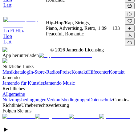
Lart
Hip-Hop/Rap, Strings,
Piano, Advertising, Retro,
1:09
133
Lo Fi Hip-
Peaceful, Romantic
Hop
Lart
©
2026
Jamendo Licensing
App herunterladen
Nützliche Links
Musikkatalog
In-Store-Radios
Preise
Kontakt
Hilfecenter
Kontakt
Jamendo
Jamendo für Künstler
Jamendo Music
Rechtliches
Allgemeine
Nutzungsbedingungen
Verkaufsbedingungen
Datenschutz
Cookie-
Richtlinie
Urheberrechtsverletzung
Folgen Sie uns