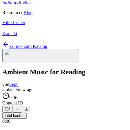
In-Store-Radios
Ressourcen
Blog
Hilfe-Center
Kontakt
Zurück zum Katalog
Ambient Music for Reading
von
Septi
ambient/new age
9:36
Content ID
Titel kaufen
0:00