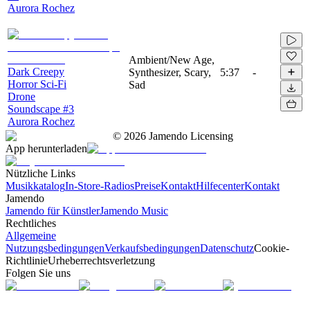
Aurora Rochez
Ambient/New Age,
Dark Creepy
Synthesizer, Scary,
5:37
-
Horror Sci-Fi
Sad
Drone
Soundscape #3
Aurora Rochez
©
2026
Jamendo Licensing
App herunterladen
Nützliche Links
Musikkatalog
In-Store-Radios
Preise
Kontakt
Hilfecenter
Kontakt
Jamendo
Jamendo für Künstler
Jamendo Music
Rechtliches
Allgemeine
Nutzungsbedingungen
Verkaufsbedingungen
Datenschutz
Cookie-
Richtlinie
Urheberrechtsverletzung
Folgen Sie uns