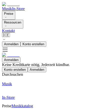
Musik
In-Store
Preise
Ressourcen
Kontakt
🇩🇪
Anmelden
Konto erstellen
Anmelden
Keine Kreditkarte nötig. Jederzeit kündbar.
Konto erstellen
Anmelden
Durchsuchen
Musik
In-Store
Preise
Musikkatalog