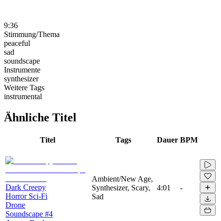
9:36
Stimmung/Thema
peaceful
sad
soundscape
Instrumente
synthesizer
Weitere Tags
instrumental
Ähnliche Titel
Titel
Tags
Dauer
BPM
Ambient/New Age,
Dark Creepy
Synthesizer, Scary,
4:01
-
Horror Sci-Fi
Sad
Drone
Soundscape #4