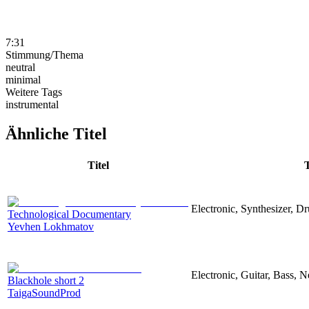
7:31
Stimmung/Thema
neutral
minimal
Weitere Tags
instrumental
Ähnliche Titel
Titel
Electronic, Synthesizer, D
Technological Documentary
Yevhen Lokhmatov
Electronic, Guitar, Bass, N
Blackhole short 2
TaigaSoundProd