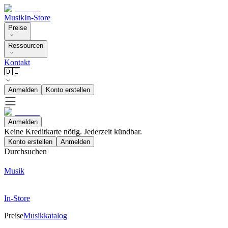
Musik
In-Store
Preise
Ressourcen
Kontakt
🇩🇪
Anmelden
Konto erstellen
Anmelden
Keine Kreditkarte nötig. Jederzeit kündbar.
Konto erstellen
Anmelden
Durchsuchen
Musik
In-Store
Preise
Musikkatalog