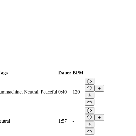
Tags
Dauer
BPM
rummachine, Neutral, Peaceful
0:40
120
eutral
1:57
-