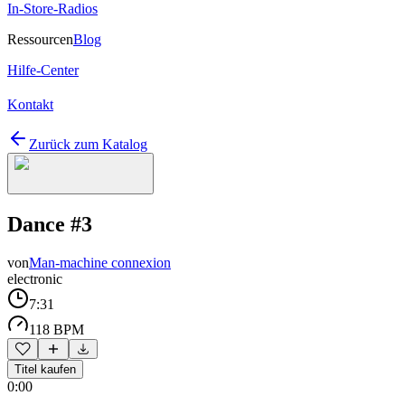
In-Store-Radios
Ressourcen
Blog
Hilfe-Center
Kontakt
Zurück zum Katalog
Dance #3
von
Man-machine connexion
electronic
7:31
118 BPM
Titel kaufen
0:00