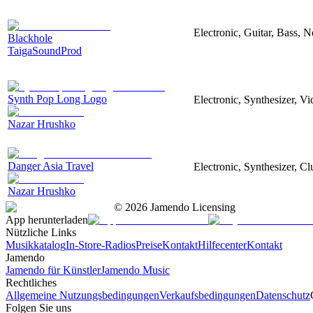
Electronic, Guitar, Bass, N
Blackhole
TaigaSoundProd
Synth Pop Long Logo
Electronic, Synthesizer, V
Nazar Hrushko
Danger Asia Travel
Electronic, Synthesizer, Cl
Nazar Hrushko
©
2026
Jamendo Licensing
App herunterladen
Nützliche Links
Musikkatalog
In-Store-Radios
Preise
Kontakt
Hilfecenter
Kontakt
Jamendo
Jamendo für Künstler
Jamendo Music
Rechtliches
Allgemeine Nutzungsbedingungen
Verkaufsbedingungen
Datenschutz
Folgen Sie uns