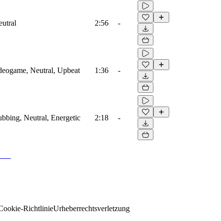
eutral
2:56
-
ideogame, Neutral, Upbeat
1:36
-
ubbing, Neutral, Energetic
2:18
-
Cookie-Richtlinie
Urheberrechtsverletzung