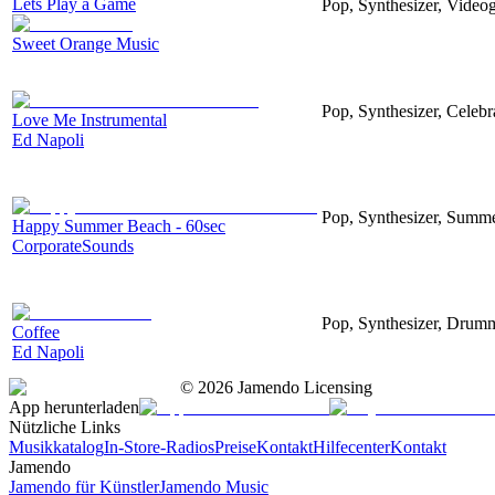
Lets Play a Game
Pop, Synthesizer, Video
Sweet Orange Music
Pop, Synthesizer, Celebr
Love Me Instrumental
Ed Napoli
Pop, Synthesizer, Summe
Happy Summer Beach - 60sec
CorporateSounds
Pop, Synthesizer, Drum
Coffee
Ed Napoli
©
2026
Jamendo Licensing
App herunterladen
Nützliche Links
Musikkatalog
In-Store-Radios
Preise
Kontakt
Hilfecenter
Kontakt
Jamendo
Jamendo für Künstler
Jamendo Music