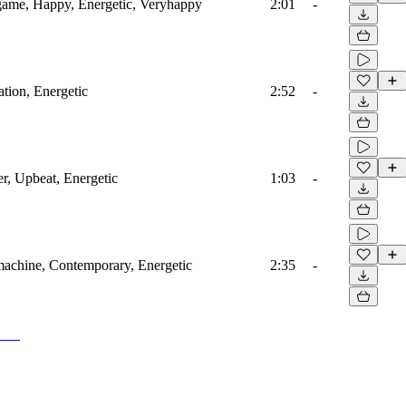
game, Happy, Energetic, Veryhappy
2:01
-
ation, Energetic
2:52
-
r, Upbeat, Energetic
1:03
-
machine, Contemporary, Energetic
2:35
-