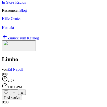
In-Store-Radios
Ressourcen
Blog
Hilfe-Center
Kontakt
Zurück zum Katalog
Limbo
von
Ed Napoli
pop
2:57
110 BPM
Titel kaufen
0:00