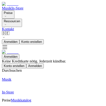
Musik
In-Store
Preise
Ressourcen
Kontakt
🇩🇪
Anmelden
Konto erstellen
Anmelden
Keine Kreditkarte nötig. Jederzeit kündbar.
Konto erstellen
Anmelden
Durchsuchen
Musik
In-Store
Preise
Musikkatalog