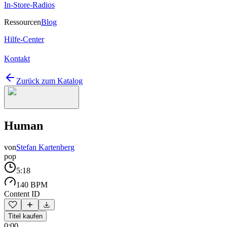
In-Store-Radios
Ressourcen
Blog
Hilfe-Center
Kontakt
Zurück zum Katalog
Human
von
Stefan Kartenberg
pop
5:18
140 BPM
Content ID
Titel kaufen
0:00