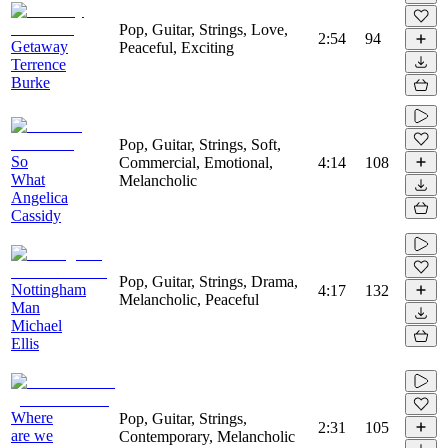
Pop, Guitar, Strings, Love,
2:54
94
Getaway
Peaceful, Exciting
Terrence
Burke
Pop, Guitar, Strings, Soft,
So
Commercial, Emotional,
4:14
108
What
Melancholic
Angelica
Cassidy
Pop, Guitar, Strings, Drama,
Nottingham
4:17
132
Melancholic, Peaceful
Man
Michael
Ellis
Where
Pop, Guitar, Strings,
2:31
105
are we
Contemporary, Melancholic