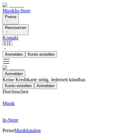
Musik
In-Store
Preise
Ressourcen
Kontakt
🇩🇪
Anmelden
Konto erstellen
Anmelden
Keine Kreditkarte nötig. Jederzeit kündbar.
Konto erstellen
Anmelden
Durchsuchen
Musik
In-Store
Preise
Musikkatalog