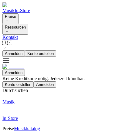
Musik
In-Store
Preise
Ressourcen
Kontakt
🇩🇪
Anmelden
Konto erstellen
Anmelden
Keine Kreditkarte nötig. Jederzeit kündbar.
Konto erstellen
Anmelden
Durchsuchen
Musik
In-Store
Preise
Musikkatalog