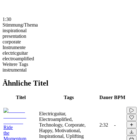
1:30
Stimmung/Thema
inspirational
presentation
corporate
Instrumente
electricguitar
electroamplified
Weitere Tags
instrumental
Ähnliche Titel
Titel
Tags
Dauer
BPM
Electricguitar,
Electroamplified,
Technology, Corporate,
2:32
-
Ride
Happy, Motivational,
the
Inspirational, Uplifting
Momentum