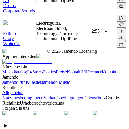
No
Inspirational, Upbeat
Drums
CorporateSounds
Electricguitar,
Electroamplified,
2:55
-
Path to
Technology, Corporate,
Glory
Inspirational, Uplifting
WhiteCat
©
2026
Jamendo Licensing
App herunterladen
Nützliche Links
Musikkatalog
In-Store-Radios
Preise
Kontakt
Hilfecenter
Kontakt
Jamendo
Jamendo für Künstler
Jamendo Music
Rechtliches
Allgemeine
Nutzungsbedingungen
Verkaufsbedingungen
Datenschutz
Cookie-
Richtlinie
Urheberrechtsverletzung
Folgen Sie uns