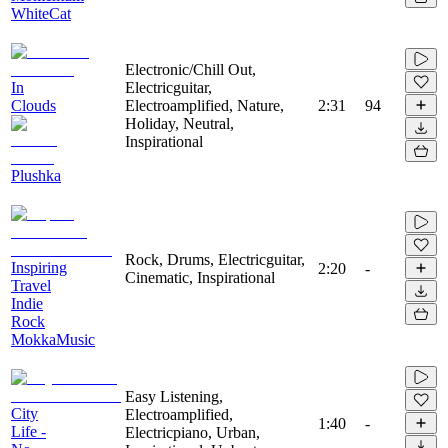
WhiteCat
Electronic/Chill Out,
In
Electricguitar,
Clouds
Electroamplified, Nature,
2:31
94
Holiday, Neutral,
Inspirational
Plushka
Rock, Drums, Electricguitar,
Inspiring
2:20
-
Cinematic, Inspirational
Travel
Indie
Rock
MokkaMusic
Easy Listening,
City
Electroamplified,
1:40
-
Life -
Electricpiano, Urban,