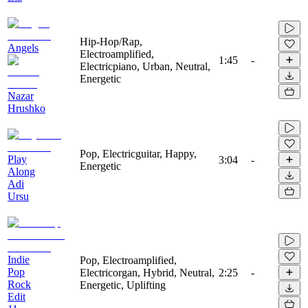
Hip-Hop/Rap,
Angels
Electroamplified,
1:45
-
Electricpiano, Urban, Neutral,
Energetic
Nazar
Hrushko
Pop, Electricguitar, Happy,
Play
3:04
-
Energetic
Along
Adi
Ursu
Indie
Pop, Electroamplified,
Pop
Electricorgan, Hybrid, Neutral,
2:25
-
Rock
Energetic, Uplifting
Edit