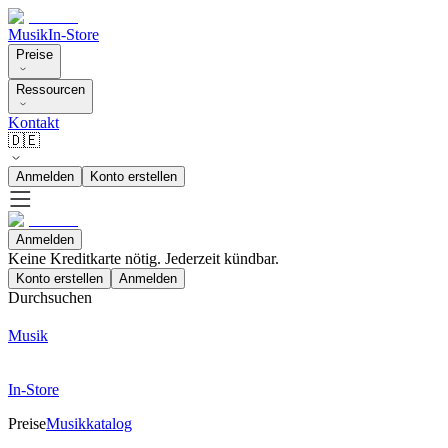
Musik
In-Store
Preise
Ressourcen
Kontakt
🇩🇪
Anmelden
Konto erstellen
Anmelden
Keine Kreditkarte nötig. Jederzeit kündbar.
Konto erstellen
Anmelden
Durchsuchen
Musik
In-Store
Preise
Musikkatalog