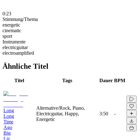
0:23
Stimmung/Thema
energetic
cinematic
sport
Instrumente
electricguitar
electroamplified
Ähnliche Titel
Titel
Tags
Dauer
BPM
Alternative/Rock, Piano,
Long
Electricguitar, Happy,
3:50
-
Long
Energetic
Time
Ago
Big
Liz