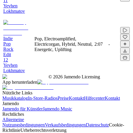
11
Yevhen
Lokhmatov
Indie
Pop, Electroamplified,
Pop
Electricorgan, Hybrid, Neutral,
2:07
-
Rock
Energetic, Uplifting
Edit
12
Yevhen
Lokhmatov
©
2026
Jamendo Licensing
App herunterladen
Nützliche Links
Musikkatalog
In-Store-Radios
Preise
Kontakt
Hilfecenter
Kontakt
Jamendo
Jamendo für Künstler
Jamendo Music
Rechtliches
Allgemeine
Nutzungsbedingungen
Verkaufsbedingungen
Datenschutz
Cookie-
Richtlinie
Urheberrechtsverletzung