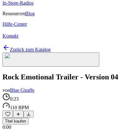
In-Store-Radios
Ressourcen
Blog
Hilfe-Center
Kontakt
Zurück zum Katalog
Rock Emotional Trailer - Version 04
von
Blue Giraffe
0:23
110 BPM
Titel kaufen
0:00