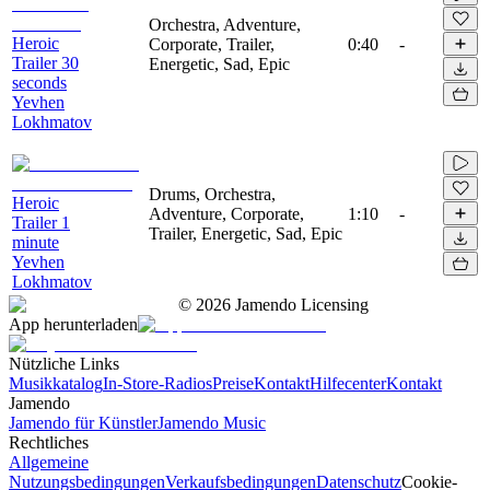
Orchestra, Adventure,
Heroic
Corporate, Trailer,
0:40
-
Trailer 30
Energetic, Sad, Epic
seconds
Yevhen
Lokhmatov
Drums, Orchestra,
Heroic
Adventure, Corporate,
1:10
-
Trailer 1
Trailer, Energetic, Sad, Epic
minute
Yevhen
Lokhmatov
©
2026
Jamendo Licensing
App herunterladen
Nützliche Links
Musikkatalog
In-Store-Radios
Preise
Kontakt
Hilfecenter
Kontakt
Jamendo
Jamendo für Künstler
Jamendo Music
Rechtliches
Allgemeine
Nutzungsbedingungen
Verkaufsbedingungen
Datenschutz
Cookie-