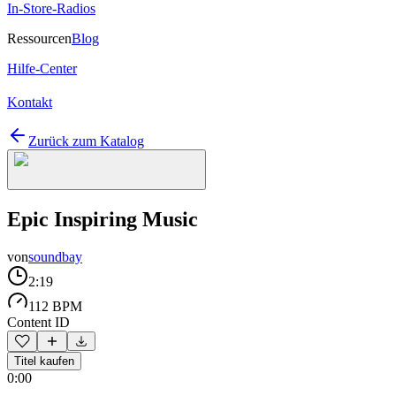
In-Store-Radios
Ressourcen
Blog
Hilfe-Center
Kontakt
Zurück zum Katalog
Epic Inspiring Music
von
soundbay
2:19
112 BPM
Content ID
Titel kaufen
0:00