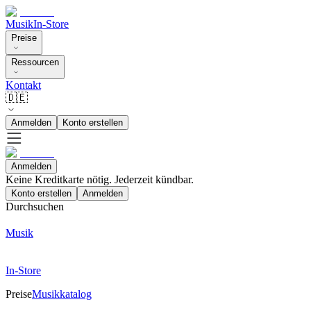
Musik
In-Store
Preise
Ressourcen
Kontakt
🇩🇪
Anmelden
Konto erstellen
Anmelden
Keine Kreditkarte nötig. Jederzeit kündbar.
Konto erstellen
Anmelden
Durchsuchen
Musik
In-Store
Preise
Musikkatalog