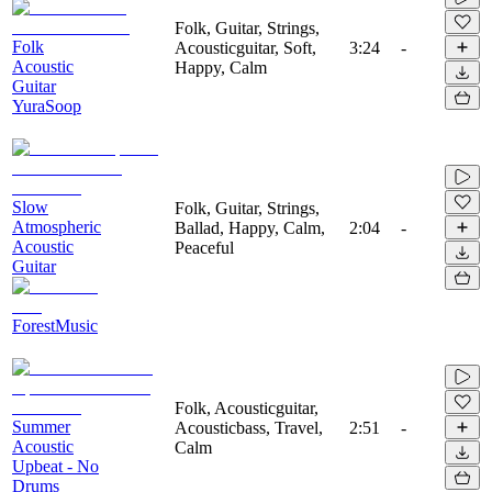
Folk, Guitar, Strings,
Folk
Acousticguitar, Soft,
3:24
-
Acoustic
Happy, Calm
Guitar
YuraSoop
Slow
Folk, Guitar, Strings,
Atmospheric
Ballad, Happy, Calm,
2:04
-
Acoustic
Peaceful
Guitar
ForestMusic
Folk, Acousticguitar,
Summer
Acousticbass, Travel,
2:51
-
Acoustic
Calm
Upbeat - No
Drums