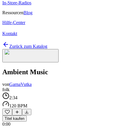
In-Store-Radios
Ressourcen
Blog
Hilfe-Center
Kontakt
Zurück zum Katalog
Ambient Music
von
GarnaVutka
folk
2:34
120 BPM
Titel kaufen
0:00