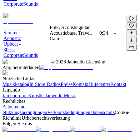
CorporateSounds
Folk, Acousticguitar,
Summer
Acousticbass, Travel,
0:34
-
Acoustic
Calm
Upbeat -
30sec
CorporateSounds
©
2026
Jamendo Licensing
App herunterladen
Nützliche Links
Musikkatalog
In-Store-Radios
Preise
Kontakt
Hilfecenter
Kontakt
Jamendo
Jamendo für Künstler
Jamendo Music
Rechtliches
Allgemeine
Nutzungsbedingungen
Verkaufsbedingungen
Datenschutz
Cookie-
Richtlinie
Urheberrechtsverletzung
Folgen Sie uns