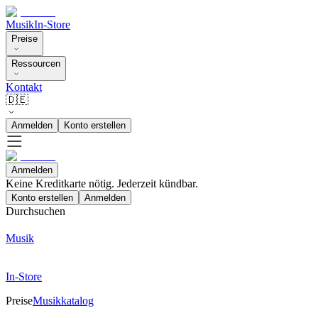
Musik
In-Store
Preise
Ressourcen
Kontakt
🇩🇪
Anmelden
Konto erstellen
Anmelden
Keine Kreditkarte nötig. Jederzeit kündbar.
Konto erstellen
Anmelden
Durchsuchen
Musik
In-Store
Preise
Musikkatalog