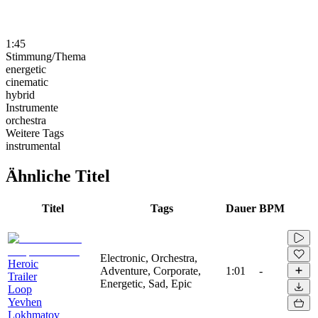
1:45
Stimmung/Thema
energetic
cinematic
hybrid
Instrumente
orchestra
Weitere Tags
instrumental
Ähnliche Titel
Titel
Tags
Dauer
BPM
Electronic, Orchestra,
Heroic
Adventure, Corporate,
1:01
-
Trailer
Energetic, Sad, Epic
Loop
Yevhen
Lokhmatov