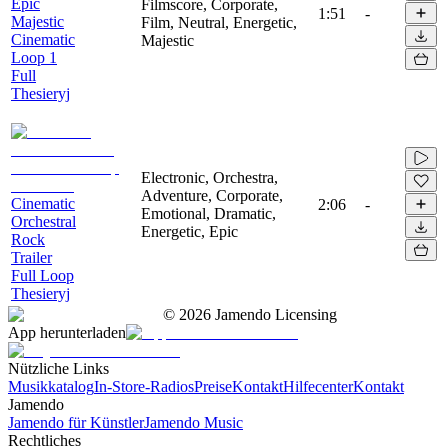
Epic
Filmscore, Corporate,
1:51
-
Majestic
Film, Neutral, Energetic,
Cinematic
Majestic
Loop 1
Full
Thesieryj
Electronic, Orchestra,
Adventure, Corporate,
Cinematic
2:06
-
Emotional, Dramatic,
Orchestral
Energetic, Epic
Rock
Trailer
Full Loop
Thesieryj
©
2026
Jamendo Licensing
App herunterladen
Nützliche Links
Musikkatalog
In-Store-Radios
Preise
Kontakt
Hilfecenter
Kontakt
Jamendo
Jamendo für Künstler
Jamendo Music
Rechtliches