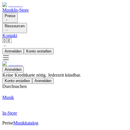
Musik
In-Store
Preise
Ressourcen
Kontakt
🇩🇪
Anmelden
Konto erstellen
Anmelden
Keine Kreditkarte nötig. Jederzeit kündbar.
Konto erstellen
Anmelden
Durchsuchen
Musik
In-Store
Preise
Musikkatalog