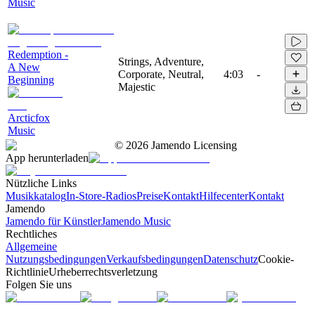
Music
Redemption -
Strings, Adventure,
A New
Corporate, Neutral,
4:03
-
Beginning
Majestic
Arcticfox
Music
©
2026
Jamendo Licensing
App herunterladen
Nützliche Links
Musikkatalog
In-Store-Radios
Preise
Kontakt
Hilfecenter
Kontakt
Jamendo
Jamendo für Künstler
Jamendo Music
Rechtliches
Allgemeine
Nutzungsbedingungen
Verkaufsbedingungen
Datenschutz
Cookie-
Richtlinie
Urheberrechtsverletzung
Folgen Sie uns