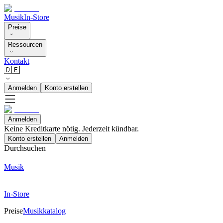
Musik
In-Store
Preise
Ressourcen
Kontakt
🇩🇪
Anmelden
Konto erstellen
Anmelden
Keine Kreditkarte nötig. Jederzeit kündbar.
Konto erstellen
Anmelden
Durchsuchen
Musik
In-Store
Preise
Musikkatalog