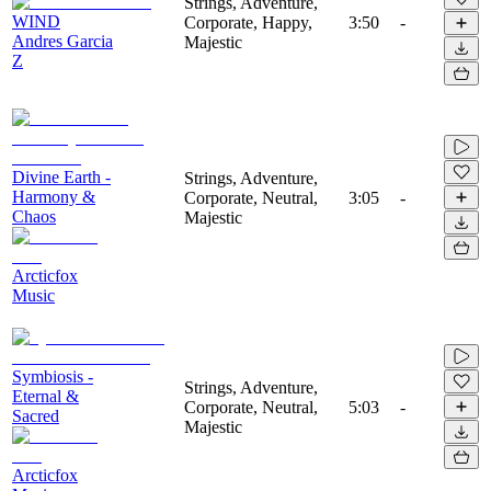
Strings, Adventure,
WIND
Corporate, Happy,
3:50
-
Andres Garcia
Majestic
Z
Divine Earth -
Strings, Adventure,
Harmony &
Corporate, Neutral,
3:05
-
Chaos
Majestic
Arcticfox
Music
Symbiosis -
Strings, Adventure,
Eternal &
Corporate, Neutral,
5:03
-
Sacred
Majestic
Arcticfox