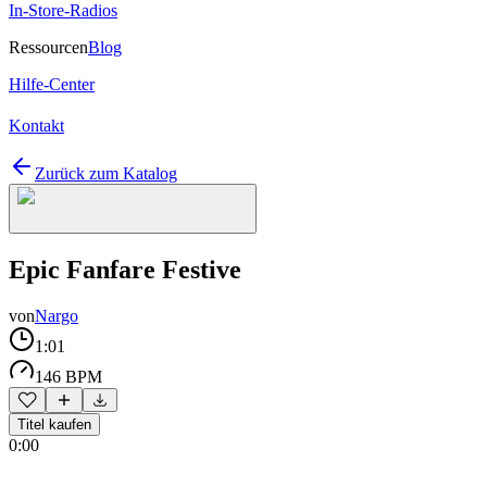
In-Store-Radios
Ressourcen
Blog
Hilfe-Center
Kontakt
Zurück zum Katalog
Epic Fanfare Festive
von
Nargo
1:01
146 BPM
Titel kaufen
0:00