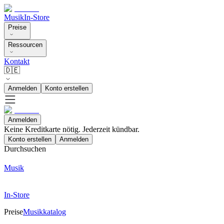
Musik
In-Store
Preise
Ressourcen
Kontakt
🇩🇪
Anmelden
Konto erstellen
Anmelden
Keine Kreditkarte nötig. Jederzeit kündbar.
Konto erstellen
Anmelden
Durchsuchen
Musik
In-Store
Preise
Musikkatalog