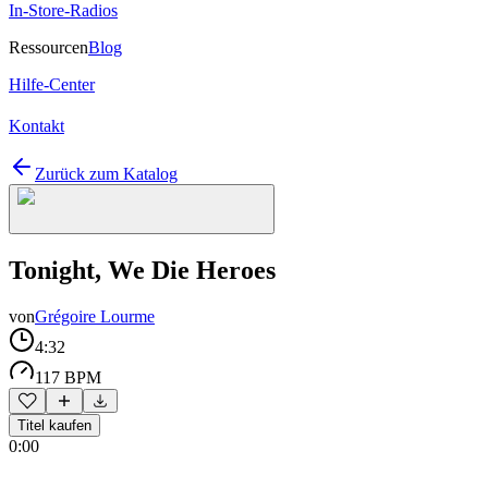
In-Store-Radios
Ressourcen
Blog
Hilfe-Center
Kontakt
Zurück zum Katalog
Tonight, We Die Heroes
von
Grégoire Lourme
4:32
117 BPM
Titel kaufen
0:00