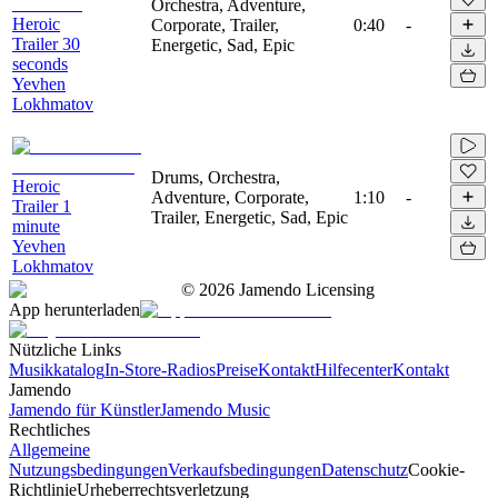
Orchestra, Adventure,
Heroic
Corporate, Trailer,
0:40
-
Trailer 30
Energetic, Sad, Epic
seconds
Yevhen
Lokhmatov
Drums, Orchestra,
Heroic
Adventure, Corporate,
1:10
-
Trailer 1
Trailer, Energetic, Sad, Epic
minute
Yevhen
Lokhmatov
©
2026
Jamendo Licensing
App herunterladen
Nützliche Links
Musikkatalog
In-Store-Radios
Preise
Kontakt
Hilfecenter
Kontakt
Jamendo
Jamendo für Künstler
Jamendo Music
Rechtliches
Allgemeine
Nutzungsbedingungen
Verkaufsbedingungen
Datenschutz
Cookie-
Richtlinie
Urheberrechtsverletzung