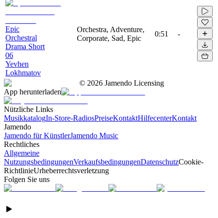
Epic
Orchestra, Adventure,
0:51
-
Orchestral
Corporate, Sad, Epic
Drama Short
06
Yevhen
Lokhmatov
©
2026
Jamendo Licensing
App herunterladen
Nützliche Links
Musikkatalog
In-Store-Radios
Preise
Kontakt
Hilfecenter
Kontakt
Jamendo
Jamendo für Künstler
Jamendo Music
Rechtliches
Allgemeine
Nutzungsbedingungen
Verkaufsbedingungen
Datenschutz
Cookie-
Richtlinie
Urheberrechtsverletzung
Folgen Sie uns