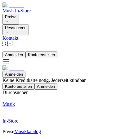
Musik
In-Store
Preise
Ressourcen
Kontakt
🇩🇪
Anmelden
Konto erstellen
Anmelden
Keine Kreditkarte nötig. Jederzeit kündbar.
Konto erstellen
Anmelden
Durchsuchen
Musik
In-Store
Preise
Musikkatalog