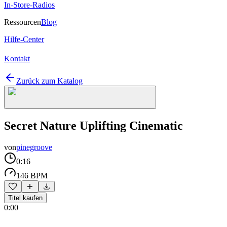
In-Store-Radios
Ressourcen
Blog
Hilfe-Center
Kontakt
Zurück zum Katalog
Secret Nature Uplifting Cinematic
von
pinegroove
0:16
146 BPM
Titel kaufen
0:00