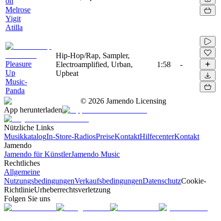
on
Melrose
Yigit
Atilla
Hip-Hop/Rap, Sampler,
Pleasure
Electroamplified, Urban,
1:58
-
Up
Upbeat
Music-
Panda
©
2026
Jamendo Licensing
App herunterladen
Nützliche Links
Musikkatalog
In-Store-Radios
Preise
Kontakt
Hilfecenter
Kontakt
Jamendo
Jamendo für Künstler
Jamendo Music
Rechtliches
Allgemeine
Nutzungsbedingungen
Verkaufsbedingungen
Datenschutz
Cookie-
Richtlinie
Urheberrechtsverletzung
Folgen Sie uns