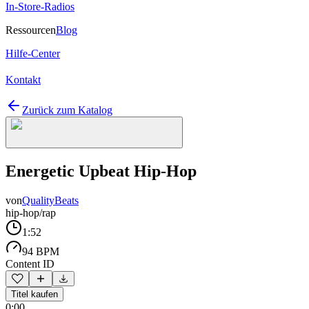
In-Store-Radios
Ressourcen
Blog
Hilfe-Center
Kontakt
Zurück zum Katalog
Energetic Upbeat Hip-Hop
von
QualityBeats
hip-hop/rap
1:52
94 BPM
Content ID
Titel kaufen
0:00