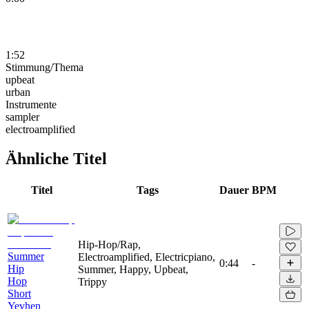
1:52
Stimmung/Thema
upbeat
urban
Instrumente
sampler
electroamplified
Ähnliche Titel
Titel
Tags
Dauer
BPM
Hip-Hop/Rap,
Summer
Electroamplified, Electricpiano,
0:44
-
Hip
Summer, Happy, Upbeat,
Hop
Trippy
Short
Yevhen