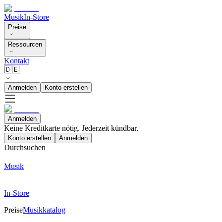
Musik
In-Store
Preise
Ressourcen
Kontakt
🇩🇪
Anmelden
Konto erstellen
Anmelden
Keine Kreditkarte nötig. Jederzeit kündbar.
Konto erstellen
Anmelden
Durchsuchen
Musik
In-Store
Preise
Musikkatalog