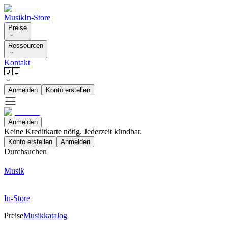
Musik
In-Store
Preise
Ressourcen
Kontakt
🇩🇪
Anmelden
Konto erstellen
Anmelden
Keine Kreditkarte nötig. Jederzeit kündbar.
Konto erstellen
Anmelden
Durchsuchen
Musik
In-Store
Preise
Musikkatalog