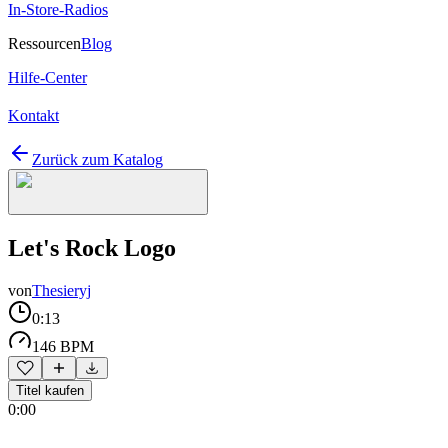
In-Store-Radios
Ressourcen
Blog
Hilfe-Center
Kontakt
Zurück zum Katalog
Let's Rock Logo
von
Thesieryj
0:13
146 BPM
Titel kaufen
0:00