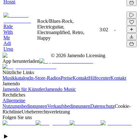
Hosni
Rock/Blues-Rock,
Ride
Electricguitar,
3:02
-
With
Electroamplified, Retro,
Me
Happy
Adi
Ursu
©
2026
Jamendo Licensing
App herunterladen
Nützliche Links
Musikkatalog
In-Store-Radios
Preise
Kontakt
Hilfecenter
Kontakt
Jamendo
Jamendo für Künstler
Jamendo Music
Rechtliches
Allgemeine
Nutzungsbedingungen
Verkaufsbedingungen
Datenschutz
Cookie-
Richtlinie
Urheberrechtsverletzung
Folgen Sie uns