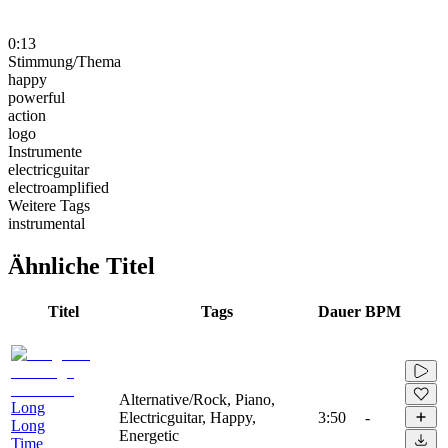
0:13
Stimmung/Thema
happy
powerful
action
logo
Instrumente
electricguitar
electroamplified
Weitere Tags
instrumental
Ähnliche Titel
Titel
Tags
Dauer
BPM
Alternative/Rock, Piano,
Long
Electricguitar, Happy,
3:50
-
Long
Energetic
Time