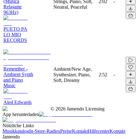
(Musica
Strings, Piano, Soft,
2:02
-
Relajante
Neutral, Peaceful
963Hz)
PUETO PA
LO MIO
RECORDS
Remember -
Ambient/New Age,
Ambient Synth
Synthesizer, Piano,
2:52
-
and Piano
Soft, Dreamy
Music
Aled Edwards
©
2026
Jamendo Licensing
App herunterladen
Nützliche Links
Musikkatalog
In-Store-Radios
Preise
Kontakt
Hilfecenter
Kontakt
Jamendo