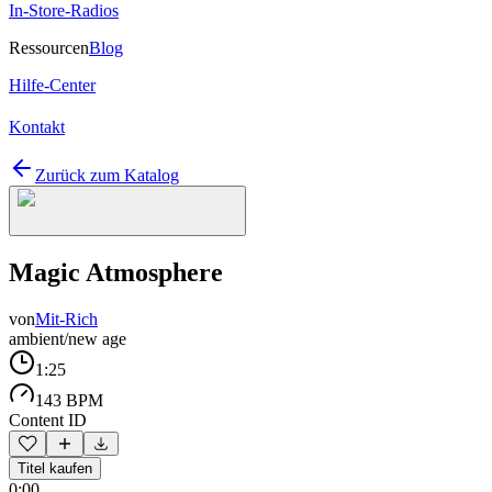
In-Store-Radios
Ressourcen
Blog
Hilfe-Center
Kontakt
Zurück zum Katalog
Magic Atmosphere
von
Mit-Rich
ambient/new age
1:25
143 BPM
Content ID
Titel kaufen
0:00