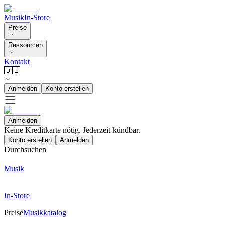
Musik
In-Store
Preise
Ressourcen
Kontakt
🇩🇪
Anmelden
Konto erstellen
Anmelden
Keine Kreditkarte nötig. Jederzeit kündbar.
Konto erstellen
Anmelden
Durchsuchen
Musik
In-Store
Preise
Musikkatalog