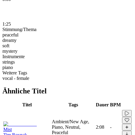
1:25
Stimmung/Thema
peaceful
dreamy
soft
mystery
Instrumente
strings
piano
Weitere Tags
vocal - female
Ähnliche Titel
Titel
Tags
Dauer
BPM
Ambient/New Age,
Piano, Neutral,
2:08
-
Mist
Peaceful
Tim Rovnak