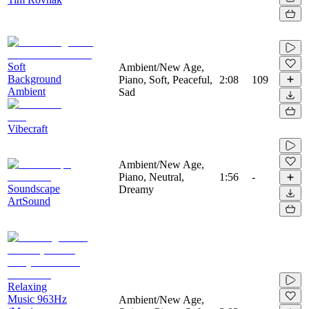
Soft
Ambient/New Age,
Background
Piano, Soft, Peaceful,
2:08
109
Ambient
Sad
Vibecraft
Ambient/New Age,
Piano, Neutral,
1:56
-
Soundscape
Dreamy
ArtSound
Relaxing
Music 963Hz
Ambient/New Age,