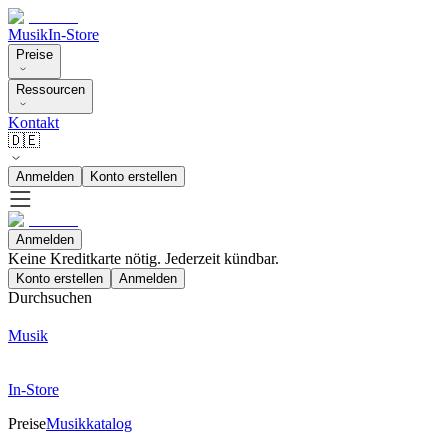
Musik
In-Store
Preise
Ressourcen
Kontakt
🇩🇪
Anmelden
Konto erstellen
Anmelden
Keine Kreditkarte nötig. Jederzeit kündbar.
Konto erstellen
Anmelden
Durchsuchen
Musik
In-Store
Preise
Musikkatalog