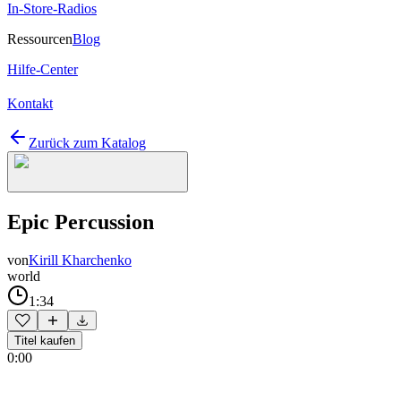
In-Store-Radios
Ressourcen
Blog
Hilfe-Center
Kontakt
Zurück zum Katalog
Epic Percussion
von
Kirill Kharchenko
world
1:34
Titel kaufen
0:00