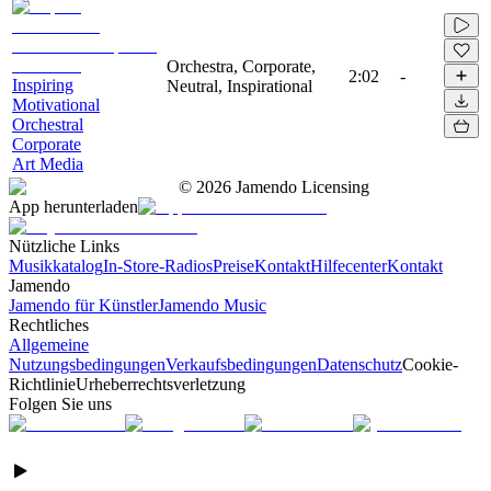
Orchestra, Corporate,
2:02
-
Inspiring
Neutral, Inspirational
Motivational
Orchestral
Corporate
Art Media
©
2026
Jamendo Licensing
App herunterladen
Nützliche Links
Musikkatalog
In-Store-Radios
Preise
Kontakt
Hilfecenter
Kontakt
Jamendo
Jamendo für Künstler
Jamendo Music
Rechtliches
Allgemeine
Nutzungsbedingungen
Verkaufsbedingungen
Datenschutz
Cookie-
Richtlinie
Urheberrechtsverletzung
Folgen Sie uns