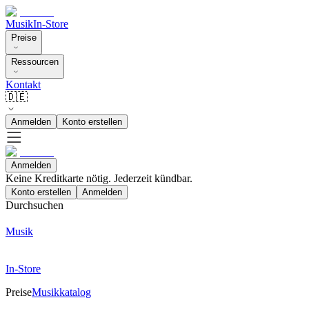
Musik
In-Store
Preise
Ressourcen
Kontakt
🇩🇪
Anmelden
Konto erstellen
Anmelden
Keine Kreditkarte nötig. Jederzeit kündbar.
Konto erstellen
Anmelden
Durchsuchen
Musik
In-Store
Preise
Musikkatalog