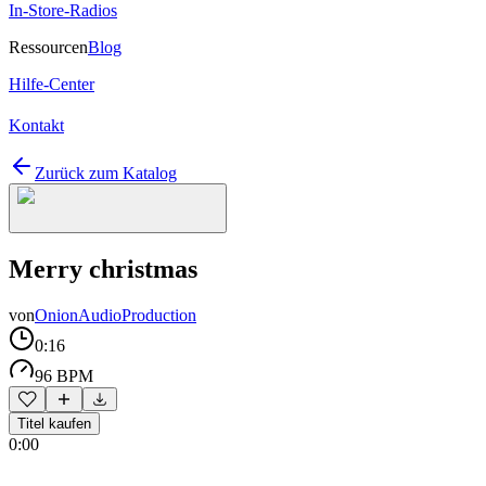
In-Store-Radios
Ressourcen
Blog
Hilfe-Center
Kontakt
Zurück zum Katalog
Merry christmas
von
OnionAudioProduction
0:16
96 BPM
Titel kaufen
0:00