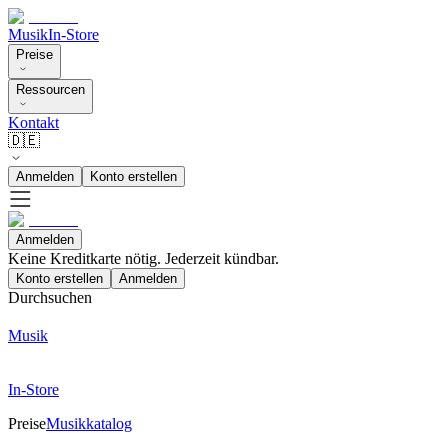
Musik
In-Store
Preise
Ressourcen
Kontakt
🇩🇪
Anmelden
Konto erstellen
Anmelden
Keine Kreditkarte nötig. Jederzeit kündbar.
Konto erstellen
Anmelden
Durchsuchen
Musik
In-Store
Preise
Musikkatalog