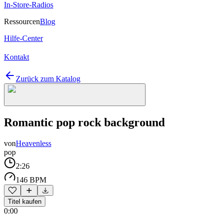
In-Store-Radios
Ressourcen
Blog
Hilfe-Center
Kontakt
Zurück zum Katalog
Romantic pop rock background
von
Heavenless
pop
2:26
146 BPM
Titel kaufen
0:00