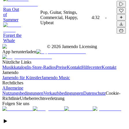
Run Out
Pop, Guitar, Strings,
of
Commercial, Happy,
4:32
-
Summer
Upbeat
Forget the
Whale
©
2026
Jamendo Licensing
App herunterladen
Nützliche Links
Musikkatalog
In-Store-Radios
Preise
Kontakt
Hilfecenter
Kontakt
Jamendo
Jamendo für Künstler
Jamendo Music
Rechtliches
Allgemeine
Nutzungsbedingungen
Verkaufsbedingungen
Datenschutz
Cookie-
Richtlinie
Urheberrechtsverletzung
Folgen Sie uns