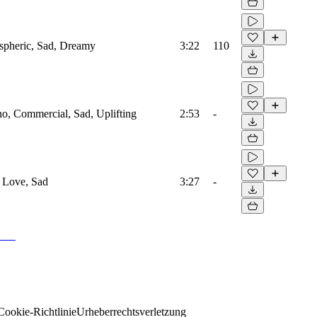
spheric, Sad, Dreamy
3:22
110
no, Commercial, Sad, Uplifting
2:53
-
, Love, Sad
3:27
-
Cookie-Richtlinie
Urheberrechtsverletzung