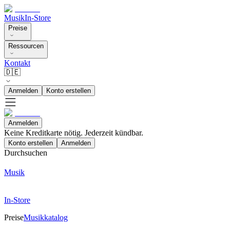
Musik
In-Store
Preise
Ressourcen
Kontakt
🇩🇪
Anmelden
Konto erstellen
Anmelden
Keine Kreditkarte nötig. Jederzeit kündbar.
Konto erstellen
Anmelden
Durchsuchen
Musik
In-Store
Preise
Musikkatalog