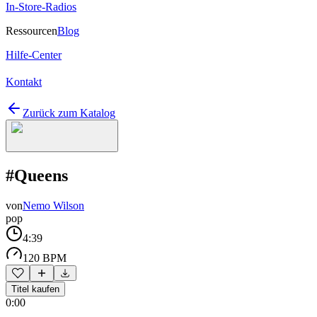
In-Store-Radios
Ressourcen
Blog
Hilfe-Center
Kontakt
Zurück zum Katalog
#Queens
von
Nemo Wilson
pop
4:39
120 BPM
Titel kaufen
0:00