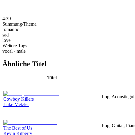
4:39
Stimmung/Thema
romantic
sad
love
Weitere Tags
vocal - male
Ähnliche Titel
Titel
Pop, Acousticguit
Cowboy Killers
Luke Metzler
Pop, Guitar, Pian
The Best of Us
Kevin Kilberry