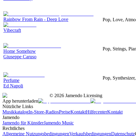
Rainbow From Rain - Deep Love
Pop, Love, Atmo
Vibecraft
Pop, Strings, Pia
Home Somehow
Giuseppe Caruso
Pop, Synthesizer
Perfume
Ed Napoli
©
2026
Jamendo Licensing
App herunterladen
Nützliche Links
Musikkatalog
In-Store-Radios
Preise
Kontakt
Hilfecenter
Kontakt
Jamendo
Jamendo für Künstler
Jamendo Music
Rechtliches
Allgemeine Nutzungsbedingungen
Verkaufsbedingungen
Datenschutz