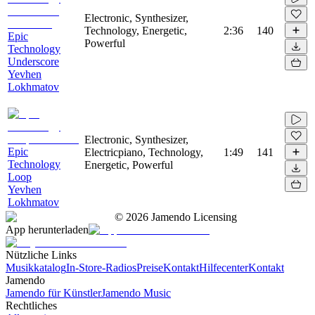
Electronic, Synthesizer,
Technology, Energetic,
2:36
140
Epic
Powerful
Technology
Underscore
Yevhen
Lokhmatov
Electronic, Synthesizer,
Epic
Electricpiano, Technology,
1:49
141
Technology
Energetic, Powerful
Loop
Yevhen
Lokhmatov
©
2026
Jamendo Licensing
App herunterladen
Nützliche Links
Musikkatalog
In-Store-Radios
Preise
Kontakt
Hilfecenter
Kontakt
Jamendo
Jamendo für Künstler
Jamendo Music
Rechtliches