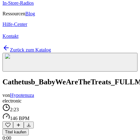
In-Store-Radios
Ressourcen
Blog
Hilfe-Center
Kontakt
Zurück zum Katalog
Cathetusb_BabyWeAreTheTreats_FULL
von
Hypotenuza
electronic
2:23
146 BPM
Titel kaufen
0:00