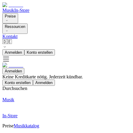
Musik
In-Store
Preise
Ressourcen
Kontakt
🇩🇪
Anmelden
Konto erstellen
Anmelden
Keine Kreditkarte nötig. Jederzeit kündbar.
Konto erstellen
Anmelden
Durchsuchen
Musik
In-Store
Preise
Musikkatalog