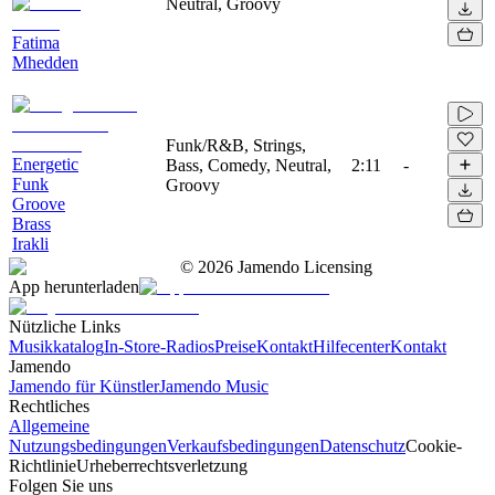
Neutral, Groovy
Fatima
Mhedden
Funk/R&B, Strings,
Energetic
Bass, Comedy, Neutral,
2:11
-
Funk
Groovy
Groove
Brass
Irakli
©
2026
Jamendo Licensing
App herunterladen
Nützliche Links
Musikkatalog
In-Store-Radios
Preise
Kontakt
Hilfecenter
Kontakt
Jamendo
Jamendo für Künstler
Jamendo Music
Rechtliches
Allgemeine
Nutzungsbedingungen
Verkaufsbedingungen
Datenschutz
Cookie-
Richtlinie
Urheberrechtsverletzung
Folgen Sie uns