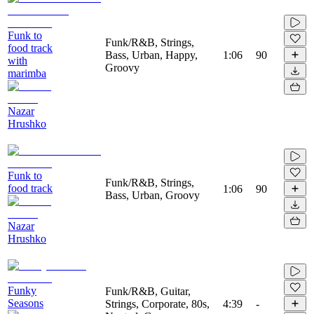
Funk to
Funk/R&B, Strings,
food track
Bass, Urban, Happy,
1:06
90
with
Groovy
marimba
Nazar
Hrushko
Funk to
Funk/R&B, Strings,
food track
1:06
90
Bass, Urban, Groovy
Nazar
Hrushko
Funky
Funk/R&B, Guitar,
Seasons
Strings, Corporate, 80s,
4:39
-