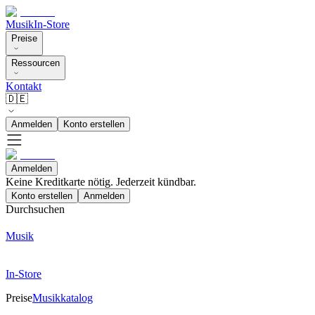
Musik
In-Store
Preise
Ressourcen
Kontakt
🇩🇪
Anmelden
Konto erstellen
Anmelden
Keine Kreditkarte nötig. Jederzeit kündbar.
Konto erstellen
Anmelden
Durchsuchen
Musik
In-Store
Preise
Musikkatalog