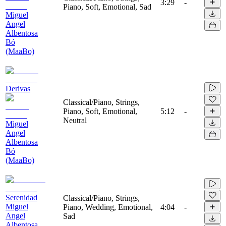
3:29
-
Piano, Soft, Emotional, Sad
Miguel
Angel
Albentosa
Bó
(MaaBo)
Derivas
Classical/Piano, Strings,
Piano, Soft, Emotional,
5:12
-
Neutral
Miguel
Angel
Albentosa
Bó
(MaaBo)
Serenidad
Classical/Piano, Strings,
Miguel
Piano, Wedding, Emotional,
4:04
-
Angel
Sad
Albentosa