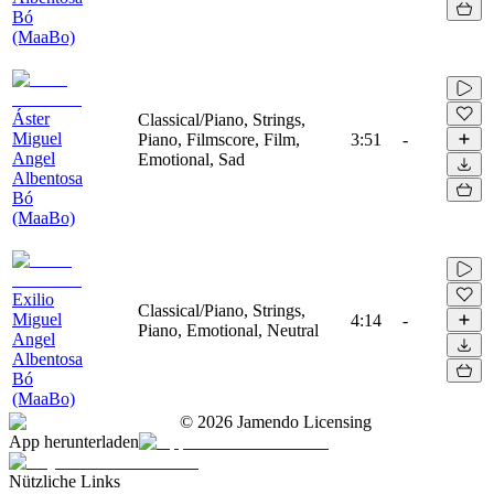
Bó
(MaaBo)
Áster
Classical/Piano, Strings,
Miguel
Piano, Filmscore, Film,
3:51
-
Angel
Emotional, Sad
Albentosa
Bó
(MaaBo)
Exilio
Classical/Piano, Strings,
Miguel
4:14
-
Piano, Emotional, Neutral
Angel
Albentosa
Bó
(MaaBo)
©
2026
Jamendo Licensing
App herunterladen
Nützliche Links