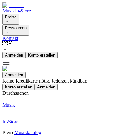
Musik
In-Store
Preise
Ressourcen
Kontakt
🇩🇪
Anmelden
Konto erstellen
Anmelden
Keine Kreditkarte nötig. Jederzeit kündbar.
Konto erstellen
Anmelden
Durchsuchen
Musik
In-Store
Preise
Musikkatalog