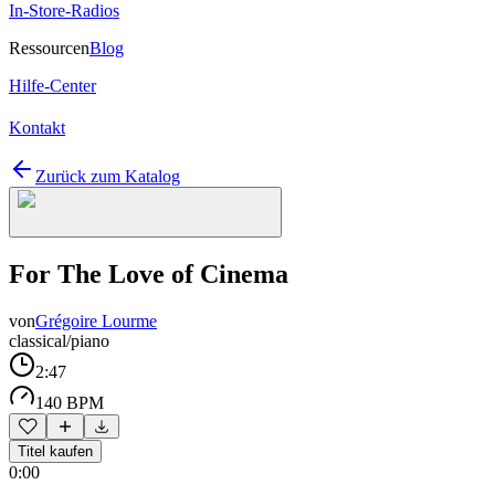
In-Store-Radios
Ressourcen
Blog
Hilfe-Center
Kontakt
Zurück zum Katalog
For The Love of Cinema
von
Grégoire Lourme
classical/piano
2:47
140 BPM
Titel kaufen
0:00