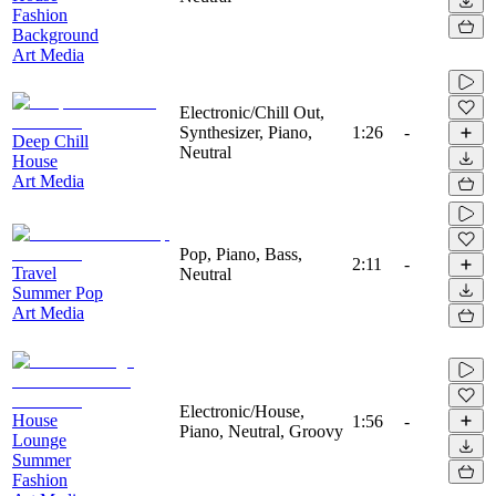
Fashion
Background
Art Media
Electronic/Chill Out,
Synthesizer, Piano,
1:26
-
Deep Chill
Neutral
House
Art Media
Pop, Piano, Bass,
2:11
-
Travel
Neutral
Summer Pop
Art Media
Electronic/House,
House
1:56
-
Piano, Neutral, Groovy
Lounge
Summer
Fashion