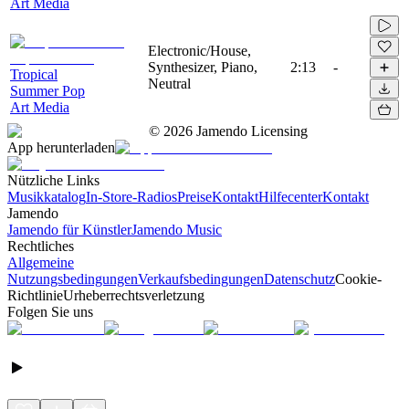
Art Media
Electronic/House,
Synthesizer, Piano,
2:13
-
Tropical
Neutral
Summer Pop
Art Media
©
2026
Jamendo Licensing
App herunterladen
Nützliche Links
Musikkatalog
In-Store-Radios
Preise
Kontakt
Hilfecenter
Kontakt
Jamendo
Jamendo für Künstler
Jamendo Music
Rechtliches
Allgemeine
Nutzungsbedingungen
Verkaufsbedingungen
Datenschutz
Cookie-
Richtlinie
Urheberrechtsverletzung
Folgen Sie uns