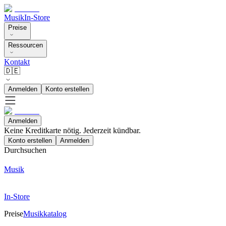
Musik
In-Store
Preise
Ressourcen
Kontakt
🇩🇪
Anmelden
Konto erstellen
Anmelden
Keine Kreditkarte nötig. Jederzeit kündbar.
Konto erstellen
Anmelden
Durchsuchen
Musik
In-Store
Preise
Musikkatalog