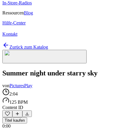
In-Store-Radios
Ressourcen
Blog
Hilfe-Center
Kontakt
Zurück zum Katalog
Summer night under starry sky
von
PicturesPlay
2:04
125 BPM
Content ID
Titel kaufen
0:00