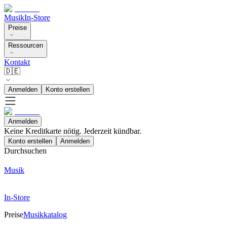
Musik
In-Store
Preise
Ressourcen
Kontakt
🇩🇪
Anmelden
Konto erstellen
Anmelden
Keine Kreditkarte nötig. Jederzeit kündbar.
Konto erstellen
Anmelden
Durchsuchen
Musik
In-Store
Preise
Musikkatalog