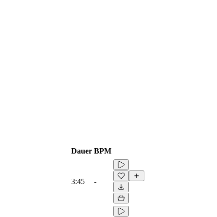
Dauer
BPM
3:45
-