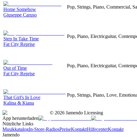
Pop, Strings, Piano, Commercial, Sa
Home Somehow
Giuseppe Caruso
Pop, Piano, Electricguitar, Contemp
Step In Take Time
Fat City Reprise
Pop, Piano, Electricguitar, Contemp
Out of Time
Fat City Reprise
Pop, Strings, Piano, Love, Emotiona
That Girl's In Love
Kalina & Kiana
©
2026
Jamendo Licensing
App herunterladen
Nützliche Links
Musikkatalog
In-Store-Radios
Preise
Kontakt
Hilfecenter
Kontakt
Jamendo