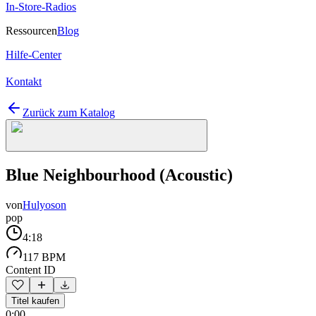
In-Store-Radios
Ressourcen
Blog
Hilfe-Center
Kontakt
Zurück zum Katalog
Blue Neighbourhood (Acoustic)
von
Hulyoson
pop
4:18
117 BPM
Content ID
Titel kaufen
0:00