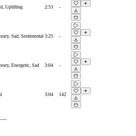
d, Uplifting
2:53
-
orary, Sad, Sentimental
3:25
-
orary, Energetic, Sad
3:04
-
l
3:04
142