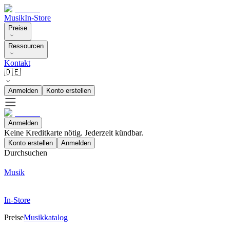
Musik
In-Store
Preise
Ressourcen
Kontakt
🇩🇪
Anmelden
Konto erstellen
Anmelden
Keine Kreditkarte nötig. Jederzeit kündbar.
Konto erstellen
Anmelden
Durchsuchen
Musik
In-Store
Preise
Musikkatalog