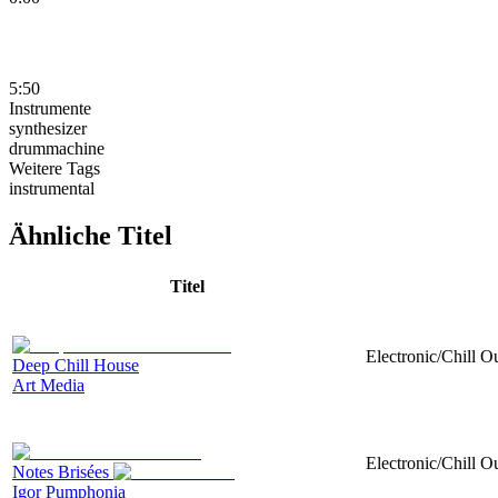
5:50
Instrumente
synthesizer
drummachine
Weitere Tags
instrumental
Ähnliche Titel
Titel
Electronic/Chill Ou
Deep Chill House
Art Media
Electronic/Chill O
Notes Brisées
Igor Pumphonia