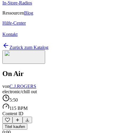
In-Store-Radios
Ressourcen
Blog
Hilfe-Center
Kontakt
Zurück zum Katalog
On Air
von
C.J.ROGERS
electronic/chill out
5:50
115 BPM
Content ID
Titel kaufen
0:00