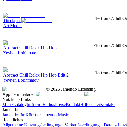
Electronic/Chill Ou
Timelapse
Art Media
Electronic/Chill O
Abstract Chill Relax Hip Hop
Yevhen Lokhmatov
Electronic/Chill O
Abstract Chill Relax Hip Hop Edit 2
Yevhen Lokhmatov
©
2026
Jamendo Licensing
App herunterladen
Nützliche Links
Musikkatalog
In-Store-Radios
Preise
Kontakt
Hilfecenter
Kontakt
Jamendo
Jamendo für Künstler
Jamendo Music
Rechtliches
Allgemeine Nutzungsbedingungen
Verkaufsbedingungen
Datenschutz