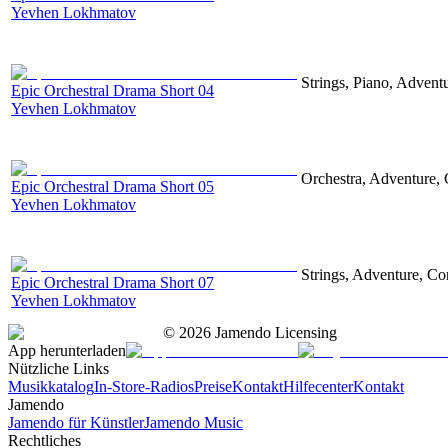
Yevhen Lokhmatov
Strings, Piano, Advent
Epic Orchestral Drama Short 04
Yevhen Lokhmatov
Orchestra, Adventure, 
Epic Orchestral Drama Short 05
Yevhen Lokhmatov
Strings, Adventure, Cor
Epic Orchestral Drama Short 07
Yevhen Lokhmatov
©
2026
Jamendo Licensing
App herunterladen
Nützliche Links
Musikkatalog
In-Store-Radios
Preise
Kontakt
Hilfecenter
Kontakt
Jamendo
Jamendo für Künstler
Jamendo Music
Rechtliches