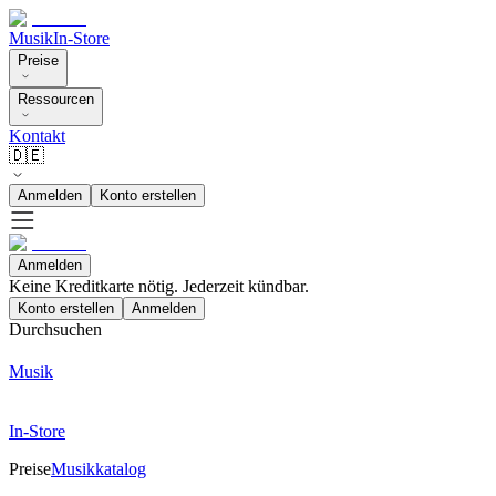
Musik
In-Store
Preise
Ressourcen
Kontakt
🇩🇪
Anmelden
Konto erstellen
Anmelden
Keine Kreditkarte nötig. Jederzeit kündbar.
Konto erstellen
Anmelden
Durchsuchen
Musik
In-Store
Preise
Musikkatalog