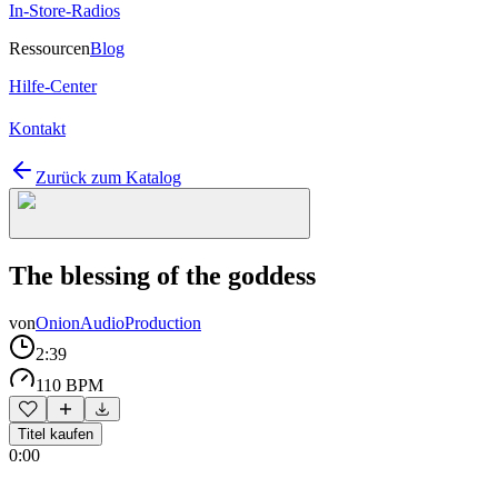
In-Store-Radios
Ressourcen
Blog
Hilfe-Center
Kontakt
Zurück zum Katalog
The blessing of the goddess
von
OnionAudioProduction
2:39
110 BPM
Titel kaufen
0:00