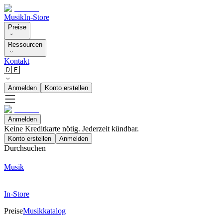
Musik
In-Store
Preise
Ressourcen
Kontakt
🇩🇪
Anmelden
Konto erstellen
Anmelden
Keine Kreditkarte nötig. Jederzeit kündbar.
Konto erstellen
Anmelden
Durchsuchen
Musik
In-Store
Preise
Musikkatalog