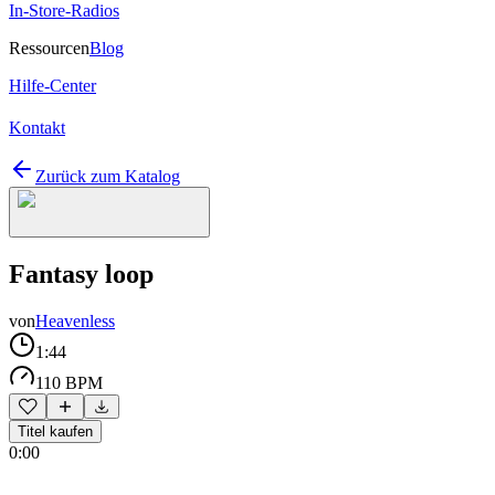
In-Store-Radios
Ressourcen
Blog
Hilfe-Center
Kontakt
Zurück zum Katalog
Fantasy loop
von
Heavenless
1:44
110 BPM
Titel kaufen
0:00