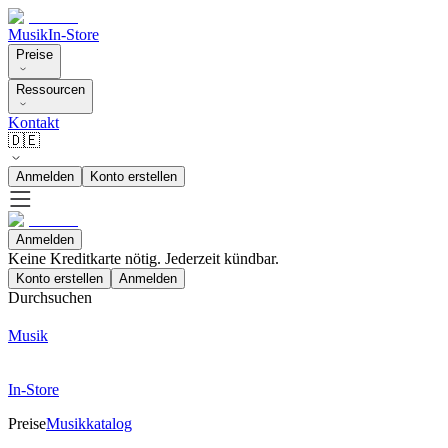
Musik
In-Store
Preise
Ressourcen
Kontakt
🇩🇪
Anmelden
Konto erstellen
Anmelden
Keine Kreditkarte nötig. Jederzeit kündbar.
Konto erstellen
Anmelden
Durchsuchen
Musik
In-Store
Preise
Musikkatalog