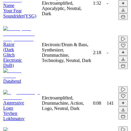
Electroamplified,
1:32
-
Name
Apocalyptic, Neutral,
Your Fear
Dark
Soundrider(YSG)
Razor
Electronic/Drum & Bass,
(Dark
Synthesizer,
2:18
-
Glitch
Drummachine,
Electronic
Technology, Neutral, Dark
DnB)
Databend
Electroamplified,
Aggressive
Drummachine, Action,
0:08
141
Logo
Logo, Neutral, Dark
Yevhen
Lokhmatov