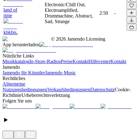
Electronic/Chill Out,
land of
Electroamplified,
2:50
-
rime
Drummachine, Abstract,
Sad, Strange
kbkbts.
©
2026
Jamendo Licensing
App herunterladen
Nützliche Links
Musikkatalog
In-Store-Radios
Preise
Kontakt
Hilfecenter
Kontakt
Jamendo
Jamendo für Künstler
Jamendo Music
Rechtliches
Allgemeine
Nutzungsbedingungen
Verkaufsbedingungen
Datenschutz
Cookie-
Richtlinie
Urheberrechtsverletzung
Folgen Sie uns