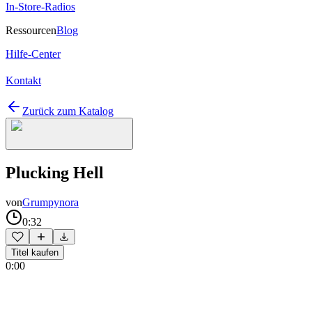
In-Store-Radios
Ressourcen
Blog
Hilfe-Center
Kontakt
Zurück zum Katalog
Plucking Hell
von
Grumpynora
0:32
Titel kaufen
0:00