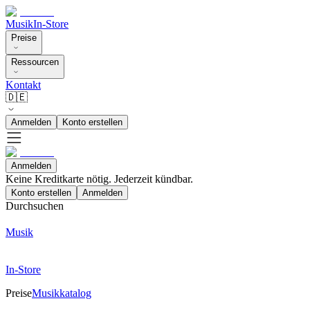
Musik
In-Store
Preise
Ressourcen
Kontakt
🇩🇪
Anmelden
Konto erstellen
Anmelden
Keine Kreditkarte nötig. Jederzeit kündbar.
Konto erstellen
Anmelden
Durchsuchen
Musik
In-Store
Preise
Musikkatalog