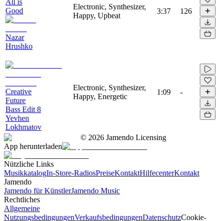
All is
Electronic, Synthesizer,
Good
3:37
126
Happy, Upbeat
Nazar
Hrushko
Electronic, Synthesizer,
Creative
1:09
-
Happy, Energetic
Future
Bass Edit 8
Yevhen
Lokhmatov
©
2026
Jamendo Licensing
App herunterladen
Nützliche Links
Musikkatalog
In-Store-Radios
Preise
Kontakt
Hilfecenter
Kontakt
Jamendo
Jamendo für Künstler
Jamendo Music
Rechtliches
Allgemeine
Nutzungsbedingungen
Verkaufsbedingungen
Datenschutz
Cookie-