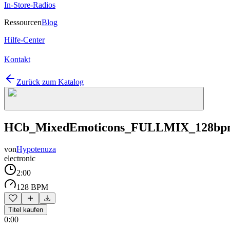
In-Store-Radios
Ressourcen
Blog
Hilfe-Center
Kontakt
Zurück zum Katalog
HCb_MixedEmoticons_FULLMIX_128b
von
Hypotenuza
electronic
2:00
128 BPM
Titel kaufen
0:00