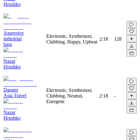
Hrushko
Aggresive
Electronic, Synthesizer,
industrial
2:18
128
Clubbing, Happy, Upbeat
bass
Nazar
Hrushko
Danger
Electronic, Synthesizer,
Asia Travel
Clubbing, Neutral,
2:18
-
Energetic
Nazar
Hrushko