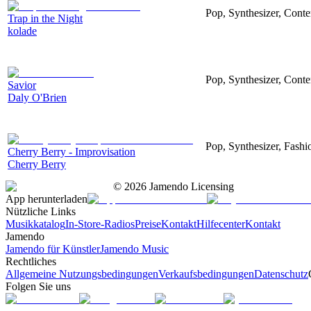
Pop, Synthesizer, Cont
Trap in the Night
kolade
Pop, Synthesizer, Cont
Savior
Daly O'Brien
Pop, Synthesizer, Fashi
Cherry Berry - Improvisation
Cherry Berry
©
2026
Jamendo Licensing
App herunterladen
Nützliche Links
Musikkatalog
In-Store-Radios
Preise
Kontakt
Hilfecenter
Kontakt
Jamendo
Jamendo für Künstler
Jamendo Music
Rechtliches
Allgemeine Nutzungsbedingungen
Verkaufsbedingungen
Datenschutz
Folgen Sie uns