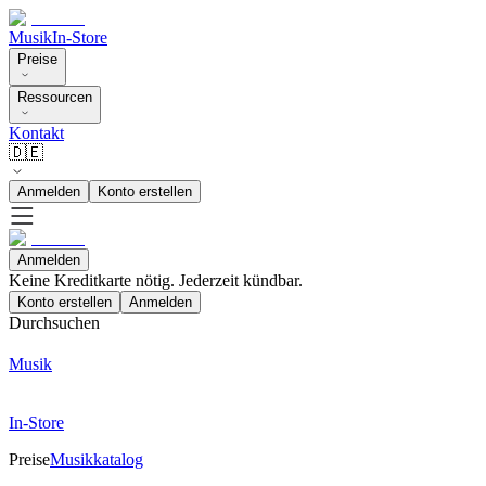
Musik
In-Store
Preise
Ressourcen
Kontakt
🇩🇪
Anmelden
Konto erstellen
Anmelden
Keine Kreditkarte nötig. Jederzeit kündbar.
Konto erstellen
Anmelden
Durchsuchen
Musik
In-Store
Preise
Musikkatalog