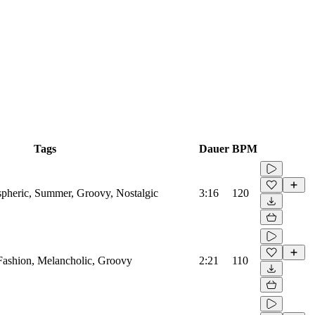
Tags
Dauer
BPM
spheric, Summer, Groovy, Nostalgic
3:16
120
 Fashion, Melancholic, Groovy
2:21
110