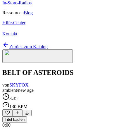
In-Store-Radios
Ressourcen
Blog
Hilfe-Center
Kontakt
Zurück zum Katalog
BELT OF ASTEROIDS
von
SKYFOX
ambient/new age
3:35
130 BPM
Titel kaufen
0:00