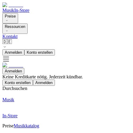
Musik
In-Store
Preise
Ressourcen
Kontakt
🇩🇪
Anmelden
Konto erstellen
Anmelden
Keine Kreditkarte nötig. Jederzeit kündbar.
Konto erstellen
Anmelden
Durchsuchen
Musik
In-Store
Preise
Musikkatalog