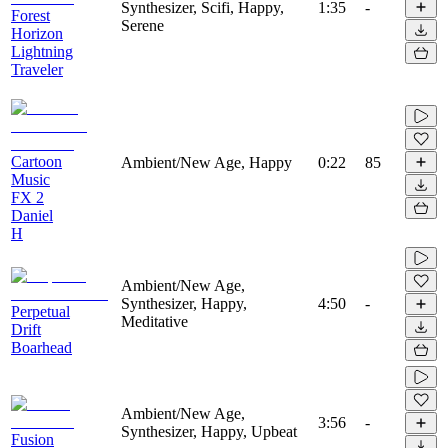
Synthesizer, Scifi, Happy,
1:35
-
Forest
Serene
Horizon
Lightning
Traveler
Cartoon
Ambient/New Age, Happy
0:22
85
Music
FX 2
Daniel
H
Ambient/New Age,
Synthesizer, Happy,
4:50
-
Perpetual
Meditative
Drift
Boarhead
Ambient/New Age,
3:56
-
Synthesizer, Happy, Upbeat
Fusion