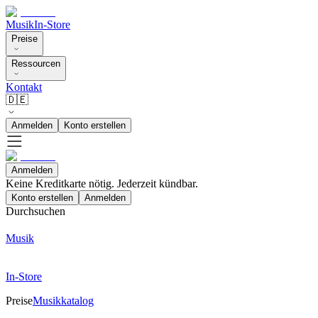
Musik
In-Store
Preise
Ressourcen
Kontakt
🇩🇪
Anmelden
Konto erstellen
Anmelden
Keine Kreditkarte nötig. Jederzeit kündbar.
Konto erstellen
Anmelden
Durchsuchen
Musik
In-Store
Preise
Musikkatalog