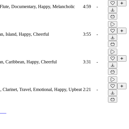
 Flute, Documentary, Happy, Melancholic
4:59
-
an, Island, Happy, Cheerful
3:55
-
an, Caribbean, Happy, Cheerful
3:31
-
n, Clarinet, Travel, Emotional, Happy, Upbeat
2:21
-