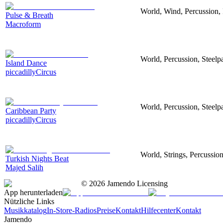
World, Wind, Percussion,
Pulse & Breath
Macroform
World, Percussion, Steelp
Island Dance
piccadillyCircus
World, Percussion, Steelp
Caribbean Party
piccadillyCircus
World, Strings, Percussio
Turkish Nights Beat
Majed Salih
©
2026
Jamendo Licensing
App herunterladen
Nützliche Links
Musikkatalog
In-Store-Radios
Preise
Kontakt
Hilfecenter
Kontakt
Jamendo