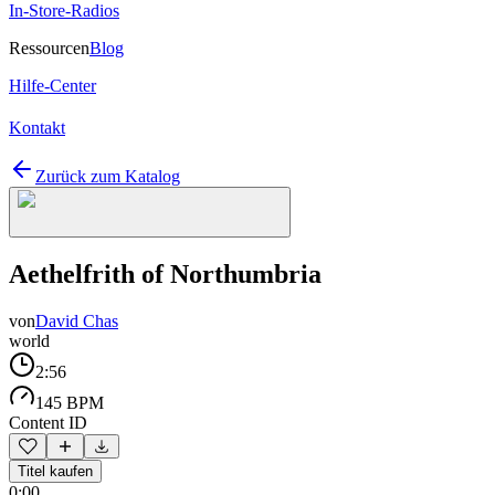
In-Store-Radios
Ressourcen
Blog
Hilfe-Center
Kontakt
Zurück zum Katalog
Aethelfrith of Northumbria
von
David Chas
world
2:56
145 BPM
Content ID
Titel kaufen
0:00