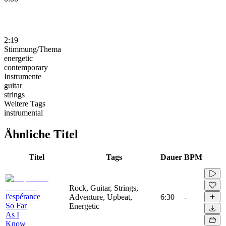
2:19
Stimmung/Thema
energetic
contemporary
Instrumente
guitar
strings
Weitere Tags
instrumental
Ähnliche Titel
Titel
Tags
Dauer
BPM
Rock, Guitar, Strings,
l'espérance
Adventure, Upbeat,
6:30
-
So Far
Energetic
As I
Know