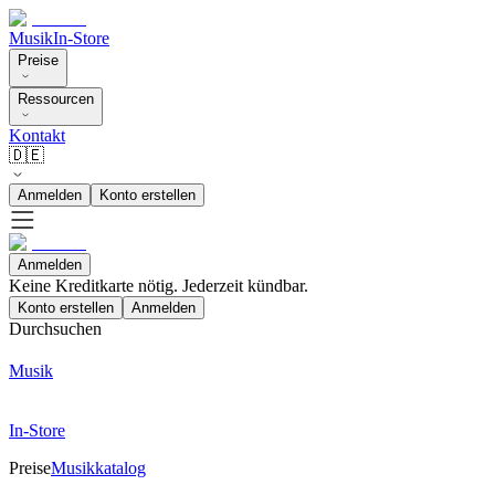
Musik
In-Store
Preise
Ressourcen
Kontakt
🇩🇪
Anmelden
Konto erstellen
Anmelden
Keine Kreditkarte nötig. Jederzeit kündbar.
Konto erstellen
Anmelden
Durchsuchen
Musik
In-Store
Preise
Musikkatalog