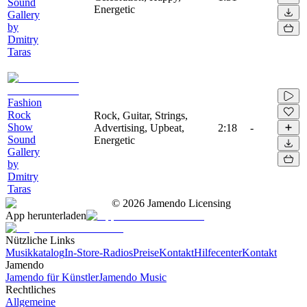
Sound
Energetic
Gallery
by
Dmitry
Taras
Fashion
Rock
Rock, Guitar, Strings,
Show
Advertising, Upbeat,
2:18
-
Sound
Energetic
Gallery
by
Dmitry
Taras
©
2026
Jamendo Licensing
App herunterladen
Nützliche Links
Musikkatalog
In-Store-Radios
Preise
Kontakt
Hilfecenter
Kontakt
Jamendo
Jamendo für Künstler
Jamendo Music
Rechtliches
Allgemeine