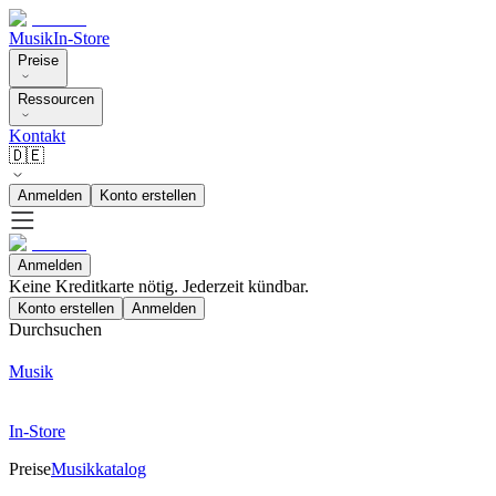
Musik
In-Store
Preise
Ressourcen
Kontakt
🇩🇪
Anmelden
Konto erstellen
Anmelden
Keine Kreditkarte nötig. Jederzeit kündbar.
Konto erstellen
Anmelden
Durchsuchen
Musik
In-Store
Preise
Musikkatalog