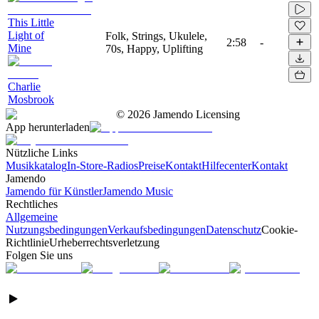
This Little
Light of
Folk, Strings, Ukulele,
2:58
-
Mine
70s, Happy, Uplifting
Charlie
Mosbrook
©
2026
Jamendo Licensing
App herunterladen
Nützliche Links
Musikkatalog
In-Store-Radios
Preise
Kontakt
Hilfecenter
Kontakt
Jamendo
Jamendo für Künstler
Jamendo Music
Rechtliches
Allgemeine
Nutzungsbedingungen
Verkaufsbedingungen
Datenschutz
Cookie-
Richtlinie
Urheberrechtsverletzung
Folgen Sie uns