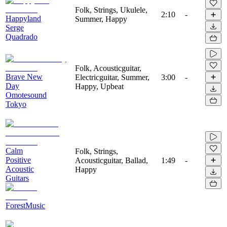
Folk, Strings, Ukulele,
2:10
-
Happyland
Summer, Happy
Serge
Quadrado
Folk, Acousticguitar,
Brave New
Electricguitar, Summer,
3:00
-
Day
Happy, Upbeat
Omotesound
Tokyo
Calm
Folk, Strings,
Positive
Acousticguitar, Ballad,
1:49
-
Acoustic
Happy
Guitars
ForestMusic