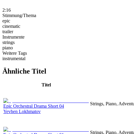
2:16
Stimmung/Thema
epic
cinematic
trailer
Instrumente
strings
piano
Weitere Tags
instrumental
Ähnliche Titel
Titel
Strings, Piano, Advent
Epic Orchestral Drama Short 04
Yevhen Lokhmatov
Strings, Piano, Advent