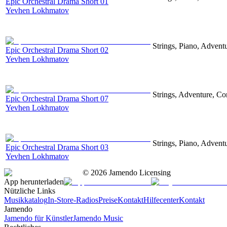
Epic Orchestral Drama Short 01
Yevhen Lokhmatov
Strings, Piano, Advent
Epic Orchestral Drama Short 02
Yevhen Lokhmatov
Strings, Adventure, Cor
Epic Orchestral Drama Short 07
Yevhen Lokhmatov
Strings, Piano, Advent
Epic Orchestral Drama Short 03
Yevhen Lokhmatov
©
2026
Jamendo Licensing
App herunterladen
Nützliche Links
Musikkatalog
In-Store-Radios
Preise
Kontakt
Hilfecenter
Kontakt
Jamendo
Jamendo für Künstler
Jamendo Music