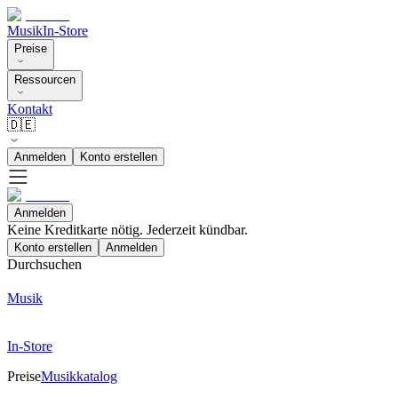
Musik
In-Store
Preise
Ressourcen
Kontakt
🇩🇪
Anmelden
Konto erstellen
Anmelden
Keine Kreditkarte nötig. Jederzeit kündbar.
Konto erstellen
Anmelden
Durchsuchen
Musik
In-Store
Preise
Musikkatalog