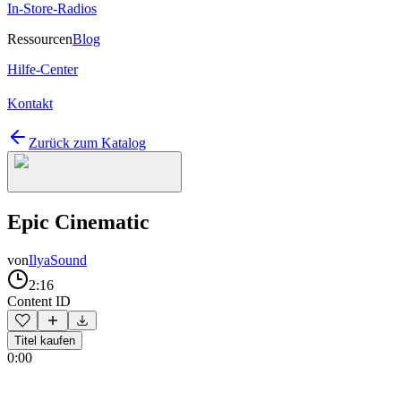
In-Store-Radios
Ressourcen
Blog
Hilfe-Center
Kontakt
Zurück zum Katalog
Epic Cinematic
von
IlyaSound
2:16
Content ID
Titel kaufen
0:00