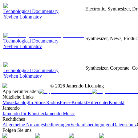
Electronic, Synthesizer, D
Technological Documentary
Yevhen Lokhmatov
Synthesizer, News, Producti
Technological Documentary
Yevhen Lokhmatov
Synthesizer, Corporate, Co
Technological Documentary
Yevhen Lokhmatov
©
2026
Jamendo Licensing
App herunterladen
Nützliche Links
Musikkatalog
In-Store-Radios
Preise
Kontakt
Hilfecenter
Kontakt
Jamendo
Jamendo für Künstler
Jamendo Music
Rechtliches
Allgemeine Nutzungsbedingungen
Verkaufsbedingungen
Datenschutz
Folgen Sie uns