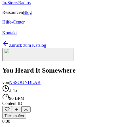
In-Store-Radios
Ressourcen
Blog
Hilfe-Center
Kontakt
Zurück zum Katalog
You Heard It Somewhere
von
NSSOUNDLAB
3:45
96 BPM
Content ID
Titel kaufen
0:00