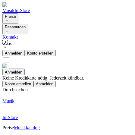
Musik
In-Store
Preise
Ressourcen
Kontakt
🇩🇪
Anmelden
Konto erstellen
Anmelden
Keine Kreditkarte nötig. Jederzeit kündbar.
Konto erstellen
Anmelden
Durchsuchen
Musik
In-Store
Preise
Musikkatalog