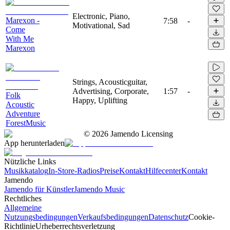
Electronic, Piano,
Marexon -
7:58
-
Motivational, Sad
Come
With Me
Marexon
Strings, Acousticguitar,
Advertising, Corporate,
1:57
-
Folk
Happy, Uplifting
Acoustic
Adventure
ForestMusic
©
2026
Jamendo Licensing
App herunterladen
Nützliche Links
Musikkatalog
In-Store-Radios
Preise
Kontakt
Hilfecenter
Kontakt
Jamendo
Jamendo für Künstler
Jamendo Music
Rechtliches
Allgemeine
Nutzungsbedingungen
Verkaufsbedingungen
Datenschutz
Cookie-
Richtlinie
Urheberrechtsverletzung