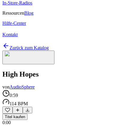
In-Store-Radios
Ressourcen
Blog
Hilfe-Center
Kontakt
Zurück zum Katalog
High Hopes
von
AudioSphere
0:59
114 BPM
Titel kaufen
0:00