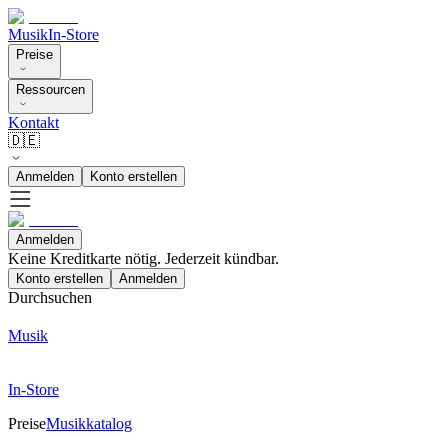
Musik
In-Store
Preise
Ressourcen
Kontakt
🇩🇪
Anmelden
Konto erstellen
Anmelden
Keine Kreditkarte nötig. Jederzeit kündbar.
Konto erstellen
Anmelden
Durchsuchen
Musik
In-Store
Preise
Musikkatalog