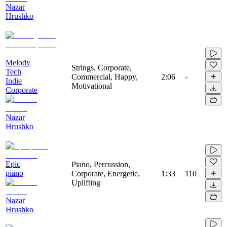
Nazar
Hrushko
Melody
Strings, Corporate,
Tech
Commercial, Happy,
2:06
-
Indie
Motivational
Corporate
Nazar
Hrushko
Epic
Piano, Percussion,
piano
Corporate, Energetic,
1:33
110
Uplifting
Nazar
Hrushko